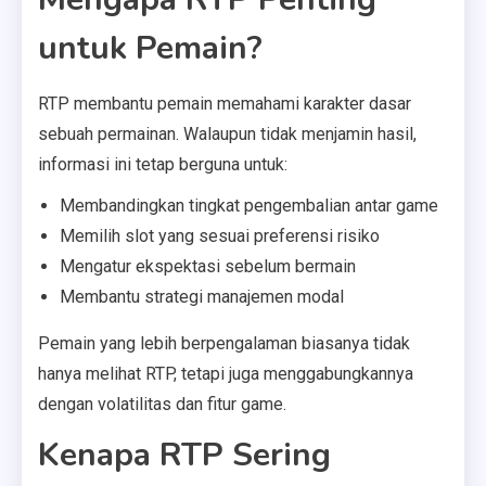
untuk Pemain?
RTP membantu pemain memahami karakter dasar
sebuah permainan. Walaupun tidak menjamin hasil,
informasi ini tetap berguna untuk:
Membandingkan tingkat pengembalian antar game
Memilih slot yang sesuai preferensi risiko
Mengatur ekspektasi sebelum bermain
Membantu strategi manajemen modal
Pemain yang lebih berpengalaman biasanya tidak
hanya melihat RTP, tetapi juga menggabungkannya
dengan volatilitas dan fitur game.
Kenapa RTP Sering