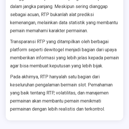
dalam jangka panjang. Meskipun sering dianggap
sebagai acuan, RTP bukanlah alat prediksi
kemenangan, melainkan data statistik yang membantu
pemain memahami karakter permainan.
Transparansi RTP yang ditampilkan oleh berbagai
platform seperti
dewitogel
menjadi bagian dari upaya
memberikan informasi yang lebih jelas kepada pemain
agar bisa membuat keputusan yang lebih bijak.
Pada akhirnya, RTP hanyalah satu bagian dari
keseluruhan pengalaman bermain slot. Pemahaman
yang baik tentang RTP, volatilitas, dan manajemen
permainan akan membantu pemain menikmati
permainan dengan lebih realistis dan terkontrol.