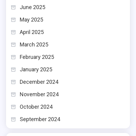
June 2025
May 2025
April 2025
March 2025
February 2025
January 2025
December 2024
November 2024
October 2024
September 2024