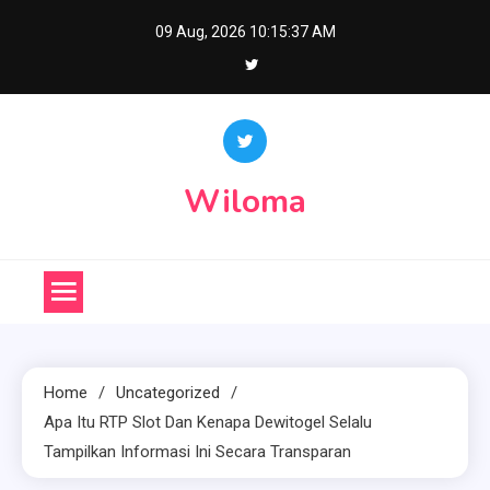
Skip
09 Aug, 2026
10:15:37 AM
to
content
Wiloma
Home
Uncategorized
Apa Itu RTP Slot Dan Kenapa Dewitogel Selalu
Tampilkan Informasi Ini Secara Transparan