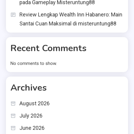
pada Gameplay Misteruntung88
Review Lengkap Wealth Inn Habanero: Main
Santai Cuan Maksimal di misteruntung88
Recent Comments
No comments to show.
Archives
August 2026
July 2026
June 2026