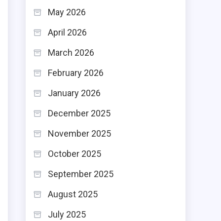
May 2026
April 2026
March 2026
February 2026
January 2026
December 2025
November 2025
October 2025
September 2025
August 2025
July 2025