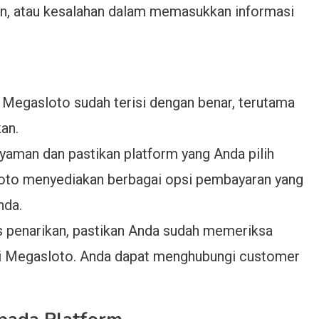
n, atau kesalahan dalam memasukkan informasi
 Megasloto sudah terisi dengan benar, terutama
an.
yaman dan pastikan platform yang Anda pilih
oto menyediakan berbagai opsi pembayaran yang
nda.
s penarikan, pastikan Anda sudah memeriksa
 di Megasloto. Anda dapat menghubungi customer