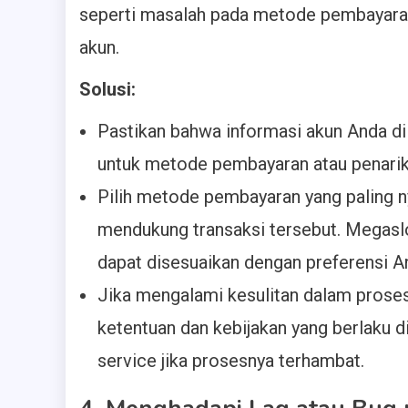
seperti masalah pada metode pembayara
akun.
Solusi:
Pastikan bahwa informasi akun Anda di
untuk metode pembayaran atau penarik
Pilih metode pembayaran yang paling n
mendukung transaksi tersebut. Megasl
dapat disesuaikan dengan preferensi A
Jika mengalami kesulitan dalam prose
ketentuan dan kebijakan yang berlaku
service jika prosesnya terhambat.