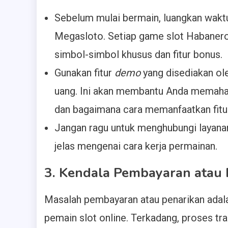
Sebelum mulai bermain, luangkan wakt
Megasloto. Setiap game slot Habanero 
simbol-simbol khusus dan fitur bonus.
Gunakan fitur
demo
yang disediakan ole
uang. Ini akan membantu Anda memaham
dan bagaimana cara memanfaatkan fitur
Jangan ragu untuk menghubungi layanan
jelas mengenai cara kerja permainan.
3.
Kendala Pembayaran atau 
Masalah pembayaran atau penarikan adala
pemain slot online. Terkadang, proses tr