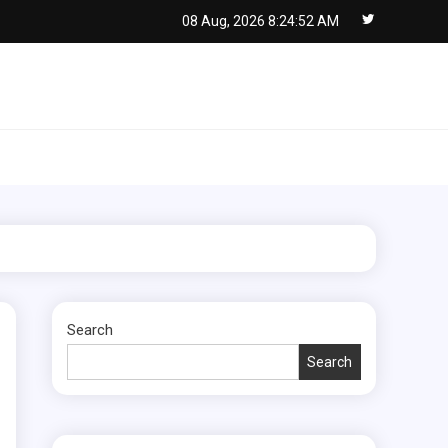
08 Aug, 2026
8:24:53 AM
Search
Search