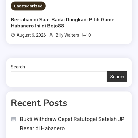
4 MINS READ
Uncategorized
Bertahan di Saat Badai Rungkad: Pilih Game
Habanero Ini di Bejo88
0
August 6, 2026
Billy Walters
Search
Search
Recent Posts
Bukti Withdraw Cepat Ratutogel Setelah JP
Besar di Habanero