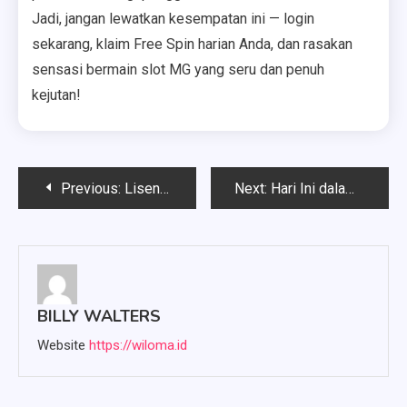
Jadi, jangan lewatkan kesempatan ini — login
sekarang, klaim Free Spin harian Anda, dan rasakan
sensasi bermain slot MG yang seru dan penuh
kejutan!
Post
Previous:
Lisensi Internasional apa yang Harus Dimiliki Situs Slot?
Next:
Hari Ini dalam Sejarah: Jackpot Terbesar di Dunia Slot
navigation
BILLY WALTERS
Website
https://wiloma.id