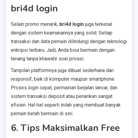
bri4d login
Selain promo menarik,
bri4d login
juga terkenal
dengan sistem keamanannya yang solid. Setiap
transaksi dan data pemain dilindungi dengan teknologi
enkripsi terbaru. Jadi, Anda bisa bermain dengan
tenang tanpa khawatir soal privasi.
Tampilan platformnya juga dibuat sederhana dan
responsif, baik di komputer maupun smartphone.
Proses login cepat, permainan berjalan lancar, dan
sistem transaksi deposit atau penarikan sangat
efisien. Hal-hal seperti inilah yang membuat banyak
pemain betah bermain di sini.
6. Tips Maksimalkan Free