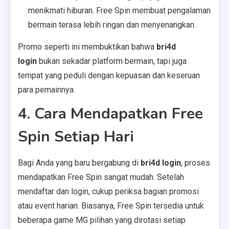
menikmati hiburan. Free Spin membuat pengalaman
bermain terasa lebih ringan dan menyenangkan.
Promo seperti ini membuktikan bahwa
bri4d
login
bukan sekadar platform bermain, tapi juga
tempat yang peduli dengan kepuasan dan keseruan
para pemainnya.
4. Cara Mendapatkan Free
Spin Setiap Hari
Bagi Anda yang baru bergabung di
bri4d login
, proses
mendapatkan Free Spin sangat mudah. Setelah
mendaftar dan login, cukup periksa bagian promosi
atau event harian. Biasanya, Free Spin tersedia untuk
beberapa game MG pilihan yang dirotasi setiap