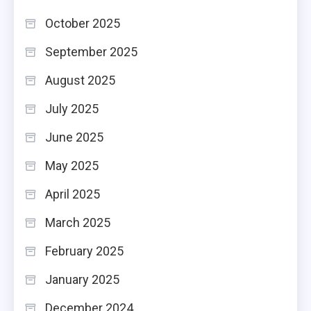
October 2025
September 2025
August 2025
July 2025
June 2025
May 2025
April 2025
March 2025
February 2025
January 2025
December 2024