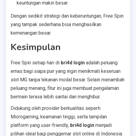
keuntungan makin besar.
Dengan sedikit strategi dan keberuntungan, Free Spin
yang tampak sederhana bisa menghasilkan
kemenangan besar.
Kesimpulan
Free Spin setiap hari di
bri4d login
adalah peluang
emas bagi siapa pun yang ingin menikmati keseruan
slot MG tanpa tekanan modal besar. Selain menambah
peluang menang, fitur ini juga membuat pengalaman
bermain terasa lebih santai dan menghibur.
Didukung oleh provider berkualitas seperti
Microgaming, keamanan tinggi, serta tampilan
platform yang user-friendly,
bri4d login
menjadi
pilihan ideal bagi penggemar slot online di Indonesia.