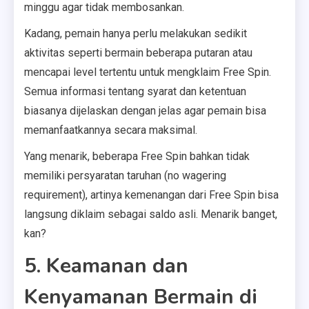
minggu agar tidak membosankan.
Kadang, pemain hanya perlu melakukan sedikit
aktivitas seperti bermain beberapa putaran atau
mencapai level tertentu untuk mengklaim Free Spin.
Semua informasi tentang syarat dan ketentuan
biasanya dijelaskan dengan jelas agar pemain bisa
memanfaatkannya secara maksimal.
Yang menarik, beberapa Free Spin bahkan tidak
memiliki persyaratan taruhan (no wagering
requirement), artinya kemenangan dari Free Spin bisa
langsung diklaim sebagai saldo asli. Menarik banget,
kan?
5. Keamanan dan
Kenyamanan Bermain di