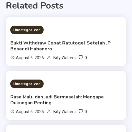
Related Posts
4 MINS READ
Uncategorized
Bukti Withdraw Cepat Ratutogel Setelah JP
Besar di Habanero
0
August 6, 2026
Billy Walters
5 MINS READ
Uncategorized
Rasa Malu dan Judi Bermasalah: Mengapa
Dukungan Penting
0
August 6, 2026
Billy Walters