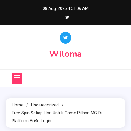
Skip
08 Aug, 2026
4:51:06 AM
to
content
Wiloma
Home
Uncategorized
Free Spin Setiap Hari Untuk Game Pilihan MG Di
Platform Bri4d Login