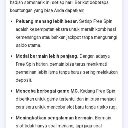
hadiah semenarik ini setiap hari. Berikut beberapa
keuntungan yang bisa Anda dapatkan:
Peluang menang lebih besar.
Setiap Free Spin
adalah kesempatan ekstra untuk meraih kombinasi
kemenangan atau bahkan jackpot tanpa mengurangi
saldo utama.
Modal bermain lebih panjang.
Dengan adanya
Free Spin harian, pemain bisa terus menikmati
permainan lebih lama tanpa harus sering melakukan
deposit.
Mencoba berbagai game MG.
Kadang Free Spin
diberikan untuk game tertentu, dan ini bisa menjadi
cara seru untuk mencoba slot baru tanpa risiko rugi.
Meningkatkan pengalaman bermain.
Bermain
slot tidak hanya soal menang, tapi juga soal