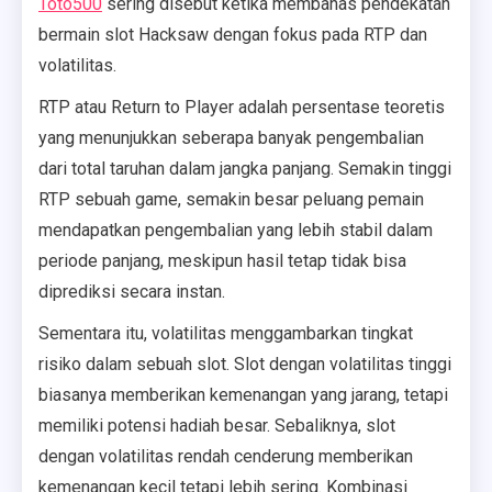
Toto500
sering disebut ketika membahas pendekatan
bermain slot Hacksaw dengan fokus pada RTP dan
volatilitas.
RTP atau Return to Player adalah persentase teoretis
yang menunjukkan seberapa banyak pengembalian
dari total taruhan dalam jangka panjang. Semakin tinggi
RTP sebuah game, semakin besar peluang pemain
mendapatkan pengembalian yang lebih stabil dalam
periode panjang, meskipun hasil tetap tidak bisa
diprediksi secara instan.
Sementara itu, volatilitas menggambarkan tingkat
risiko dalam sebuah slot. Slot dengan volatilitas tinggi
biasanya memberikan kemenangan yang jarang, tetapi
memiliki potensi hadiah besar. Sebaliknya, slot
dengan volatilitas rendah cenderung memberikan
kemenangan kecil tetapi lebih sering. Kombinasi