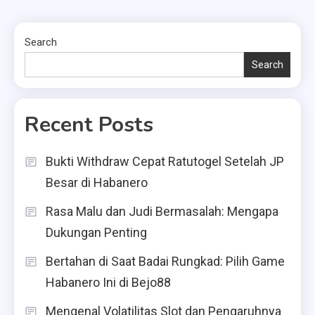
Search
Search
Recent Posts
Bukti Withdraw Cepat Ratutogel Setelah JP
Besar di Habanero
Rasa Malu dan Judi Bermasalah: Mengapa
Dukungan Penting
Bertahan di Saat Badai Rungkad: Pilih Game
Habanero Ini di Bejo88
Mengenal Volatilitas Slot dan Pengaruhnya