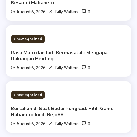
Besar di Habanero
0
August 6, 2026
Billy Walters
5 MINS READ
Uncategorized
Rasa Malu dan Judi Bermasalah: Mengapa
Dukungan Penting
0
August 6, 2026
Billy Walters
4 MINS READ
Uncategorized
Bertahan di Saat Badai Rungkad: Pilih Game
Habanero Ini di Bejo88
0
August 6, 2026
Billy Walters