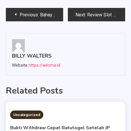
Post
Previous:
Bahaya Mengikuti “Prediksi Slot” di Internet
Next:
Review Slot Gacor Bertema Gangster Ala Hacksaw
navigation
BILLY WALTERS
Website
https://wiloma.id
Related Posts
4 MINS READ
Uncategorized
Bukti Withdraw Cepat Ratutogel Setelah JP