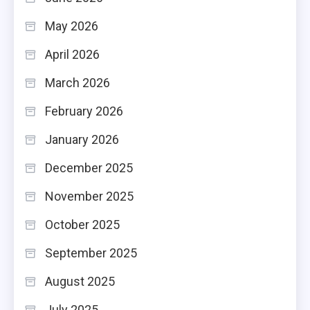
May 2026
April 2026
March 2026
February 2026
January 2026
December 2025
November 2025
October 2025
September 2025
August 2025
July 2025