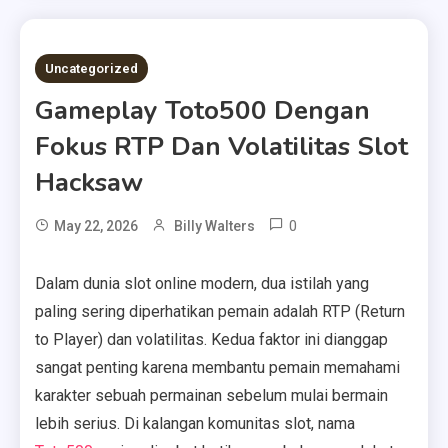
3 MINS READ
Uncategorized
Gameplay Toto500 Dengan
Fokus RTP Dan Volatilitas Slot
Hacksaw
0
May 22, 2026
Billy Walters
Dalam dunia slot online modern, dua istilah yang
paling sering diperhatikan pemain adalah RTP (Return
to Player) dan volatilitas. Kedua faktor ini dianggap
sangat penting karena membantu pemain memahami
karakter sebuah permainan sebelum mulai bermain
lebih serius. Di kalangan komunitas slot, nama