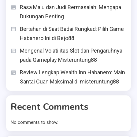
Rasa Malu dan Judi Bermasalah: Mengapa
Dukungan Penting
Bertahan di Saat Badai Rungkad: Pilih Game
Habanero Ini di Bejo88
Mengenal Volatilitas Slot dan Pengaruhnya
pada Gameplay Misteruntung88
Review Lengkap Wealth Inn Habanero: Main
Santai Cuan Maksimal di misteruntung88
Recent Comments
No comments to show.