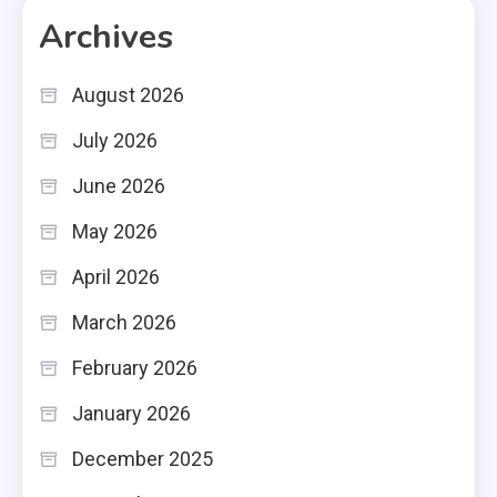
Archives
August 2026
July 2026
June 2026
May 2026
April 2026
March 2026
February 2026
January 2026
December 2025