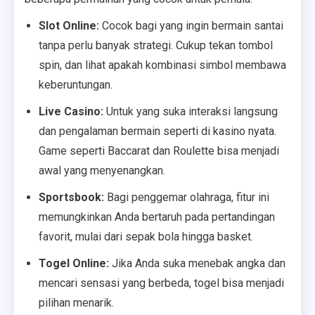
Slot Online:
Cocok bagi yang ingin bermain santai
tanpa perlu banyak strategi. Cukup tekan tombol
spin, dan lihat apakah kombinasi simbol membawa
keberuntungan.
Live Casino:
Untuk yang suka interaksi langsung
dan pengalaman bermain seperti di kasino nyata.
Game seperti Baccarat dan Roulette bisa menjadi
awal yang menyenangkan.
Sportsbook:
Bagi penggemar olahraga, fitur ini
memungkinkan Anda bertaruh pada pertandingan
favorit, mulai dari sepak bola hingga basket.
Togel Online:
Jika Anda suka menebak angka dan
mencari sensasi yang berbeda, togel bisa menjadi
pilihan menarik.