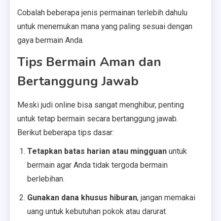
Cobalah beberapa jenis permainan terlebih dahulu
untuk menemukan mana yang paling sesuai dengan
gaya bermain Anda.
Tips Bermain Aman dan
Bertanggung Jawab
Meski judi online bisa sangat menghibur, penting
untuk tetap bermain secara bertanggung jawab.
Berikut beberapa tips dasar:
Tetapkan batas harian atau mingguan
untuk
bermain agar Anda tidak tergoda bermain
berlebihan.
Gunakan dana khusus hiburan
, jangan memakai
uang untuk kebutuhan pokok atau darurat.