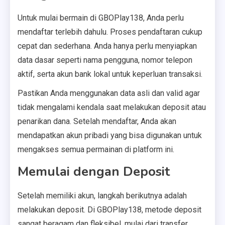
Untuk mulai bermain di GBOPlay138, Anda perlu
mendaftar terlebih dahulu. Proses pendaftaran cukup
cepat dan sederhana. Anda hanya perlu menyiapkan
data dasar seperti nama pengguna, nomor telepon
aktif, serta akun bank lokal untuk keperluan transaksi.
Pastikan Anda menggunakan data asli dan valid agar
tidak mengalami kendala saat melakukan deposit atau
penarikan dana. Setelah mendaftar, Anda akan
mendapatkan akun pribadi yang bisa digunakan untuk
mengakses semua permainan di platform ini.
Memulai dengan Deposit
Setelah memiliki akun, langkah berikutnya adalah
melakukan deposit. Di GBOPlay138, metode deposit
sangat beragam dan fleksibel, mulai dari transfer