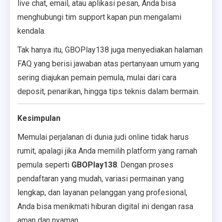
live chat, email, atau aplikasi pesan, Anda bisa
menghubungi tim support kapan pun mengalami
kendala.
Tak hanya itu, GBOPlay138 juga menyediakan halaman
FAQ yang berisi jawaban atas pertanyaan umum yang
sering diajukan pemain pemula, mulai dari cara
deposit, penarikan, hingga tips teknis dalam bermain.
Kesimpulan
Memulai perjalanan di dunia judi online tidak harus
rumit, apalagi jika Anda memilih platform yang ramah
pemula seperti
GBOPlay138
. Dengan proses
pendaftaran yang mudah, variasi permainan yang
lengkap, dan layanan pelanggan yang profesional,
Anda bisa menikmati hiburan digital ini dengan rasa
aman dan nyaman.