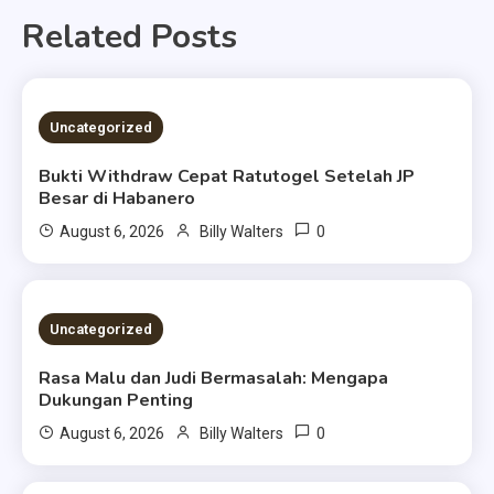
Related Posts
4 MINS READ
Uncategorized
Bukti Withdraw Cepat Ratutogel Setelah JP
Besar di Habanero
0
August 6, 2026
Billy Walters
5 MINS READ
Uncategorized
Rasa Malu dan Judi Bermasalah: Mengapa
Dukungan Penting
0
August 6, 2026
Billy Walters