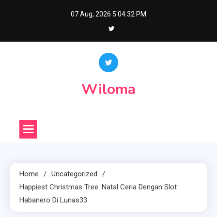
Skip
07 Aug, 2026
5:04:32 PM
to
content
Wiloma
Home
Uncategorized
Happiest Christmas Tree: Natal Ceria Dengan Slot
Habanero Di Lunas33