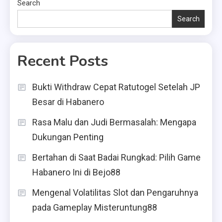
Search
Search
Recent Posts
Bukti Withdraw Cepat Ratutogel Setelah JP
Besar di Habanero
Rasa Malu dan Judi Bermasalah: Mengapa
Dukungan Penting
Bertahan di Saat Badai Rungkad: Pilih Game
Habanero Ini di Bejo88
Mengenal Volatilitas Slot dan Pengaruhnya
pada Gameplay Misteruntung88