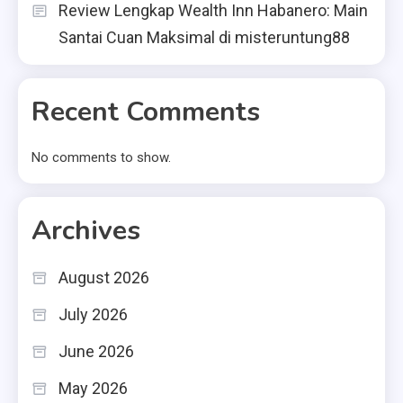
Review Lengkap Wealth Inn Habanero: Main
Santai Cuan Maksimal di misteruntung88
Recent Comments
No comments to show.
Archives
August 2026
July 2026
June 2026
May 2026