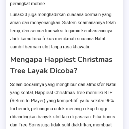
perangkat mobile.
Lunas33 juga menghadirkan suasana bermain yang
aman dan menyenangkan. Sistem keamanannya telah
teruji, dan semua transaksi terjamin kerahasiaannya.
Jadi, kamu bisa fokus menikmati suasana Natal
sambil bermain slot tanpa rasa khawatir.
Mengapa Happiest Christmas
Tree Layak Dicoba?
Selain desainnya yang menghibur dan atmosfer Natal
yang kental, Happiest Christmas Tree memiliki RTP
(Return to Player) yang kompetitif, yaitu sekitar 96%.
Ini berarti, peluangmu untuk menang cukup tinggi
dibandingkan banyak slot lain di pasaran. Fitur bonus
dan Free Spins juga tidak sulit diaktifkan, membuat