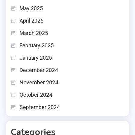
May 2025
April 2025
March 2025
February 2025
January 2025
December 2024
November 2024
October 2024
September 2024
Categories