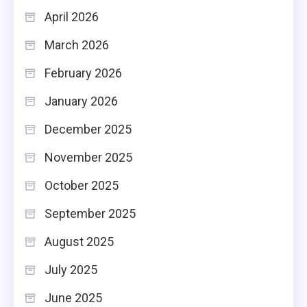
April 2026
March 2026
February 2026
January 2026
December 2025
November 2025
October 2025
September 2025
August 2025
July 2025
June 2025