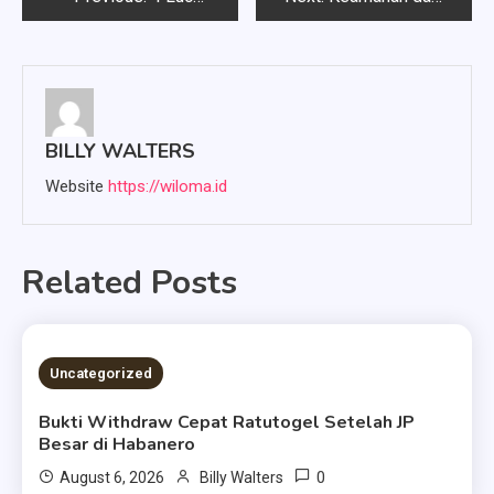
navigation
BILLY WALTERS
Website
https://wiloma.id
Related Posts
4 MINS READ
Uncategorized
Bukti Withdraw Cepat Ratutogel Setelah JP
Besar di Habanero
0
August 6, 2026
Billy Walters