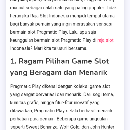
muncul sebagai salah satu yang paling populer. Tidak
heran jika Raja Slot Indonesia menjadi tempat utama
bagi banyak pemain yang ingin merasakan sensasi
bermain slot Pragmatic Play. Lalu, apa saja
keunggulan bermain slot Pragmatic Play di
raja slot
Indonesia? Mari kita telusuri bersama.
1. Ragam Pilihan Game Slot
yang Beragam dan Menarik
Pragmatic Play dikenal dengan koleksi game slot
yang sangat bervariasi dan menarik. Dari segi tema,
kualitas grafis, hingga fitur-fitur inovatif yang
ditawarkan, Pragmatic Play selalu berhasil menarik
perhatian para pemain. Beberapa game unggulan
seperti Sweet Bonanza, Wolf Gold, dan John Hunter