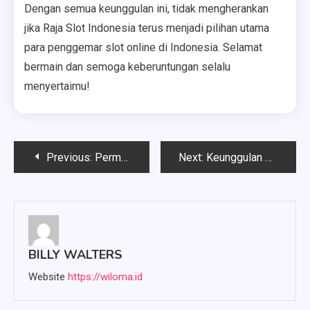
Dengan semua keunggulan ini, tidak mengherankan
jika Raja Slot Indonesia terus menjadi pilihan utama
para penggemar slot online di Indonesia. Selamat
bermain dan semoga keberuntungan selalu
menyertaimu!
Post
Previous:
Permainan Slot Habanero di Situs Slot88: Mainkan dan Menangkan Hadiah Fantastis
Next:
Keunggulan Bermain Slot Habanero di Platform Indobet88
navigation
BILLY WALTERS
Website
https://wiloma.id