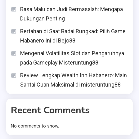
Rasa Malu dan Judi Bermasalah: Mengapa
Dukungan Penting
Bertahan di Saat Badai Rungkad: Pilih Game
Habanero Ini di Bejo88
Mengenal Volatilitas Slot dan Pengaruhnya
pada Gameplay Misteruntung88
Review Lengkap Wealth Inn Habanero: Main
Santai Cuan Maksimal di misteruntung88
Recent Comments
No comments to show.