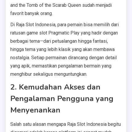
and the Tomb of the Scarab Queen sudah menjadi
favorit banyak orang.
Di Raja Slot Indonesia, para pemain bisa memilih dari
ratusan game slot Pragmatic Play yang hadir dengan
berbagai tema—dari petualangan hingga fantasi,
hingga tema yang lebih klasik yang akan membawa
nostalgia. Setiap permainan dirancang dengan detail
yang apik, memastikan pengalaman bermain yang
menghibur sekaligus menguntungkan.
2. Kemudahan Akses dan
Pengalaman Pengguna yang
Menyenankan
Salah satu alasan mengapa Raja Slot Indonesia begitu