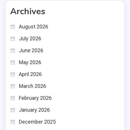
Archives
August 2026
July 2026
June 2026
May 2026
April 2026
March 2026
February 2026
January 2026
December 2025