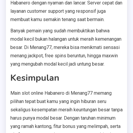
Habanero dengan nyaman dan lancar. Server cepat dan
layanan customer support yang responsif juga
membuat kamu semakin tenang saat bermain.
Banyak pemain yang sudah membuktikan bahwa
modal kecil bukan halangan untuk meraih kemenangan
besar. Di Menang77, mereka bisa menikmati sensasi
menang jackpot, free spins beruntun, hingga maxwin
yang mengubah modal kecil jadi untung besar.
Kesimpulan
Main slot online Habanero di Menang77 memang
pilihan tepat buat kamu yang ingin hiburan seru
sekaligus kesempatan meraih keuntungan besar tanpa
harus punya modal besar. Dengan taruhan minimum
yang ramah kantong, fitur bonus yang melimpah, serta