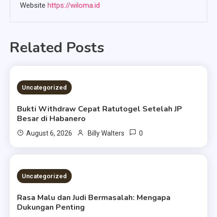
Website
https://wiloma.id
Related Posts
4 MINS READ
Uncategorized
Bukti Withdraw Cepat Ratutogel Setelah JP
Besar di Habanero
0
August 6, 2026
Billy Walters
5 MINS READ
Uncategorized
Rasa Malu dan Judi Bermasalah: Mengapa
Dukungan Penting