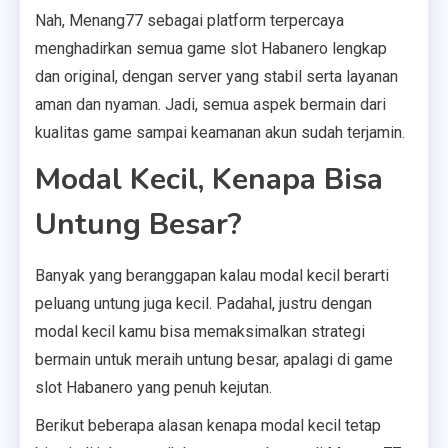
Nah, Menang77 sebagai platform terpercaya
menghadirkan semua game slot Habanero lengkap
dan original, dengan server yang stabil serta layanan
aman dan nyaman. Jadi, semua aspek bermain dari
kualitas game sampai keamanan akun sudah terjamin.
Modal Kecil, Kenapa Bisa
Untung Besar?
Banyak yang beranggapan kalau modal kecil berarti
peluang untung juga kecil. Padahal, justru dengan
modal kecil kamu bisa memaksimalkan strategi
bermain untuk meraih untung besar, apalagi di game
slot Habanero yang penuh kejutan.
Berikut beberapa alasan kenapa modal kecil tetap