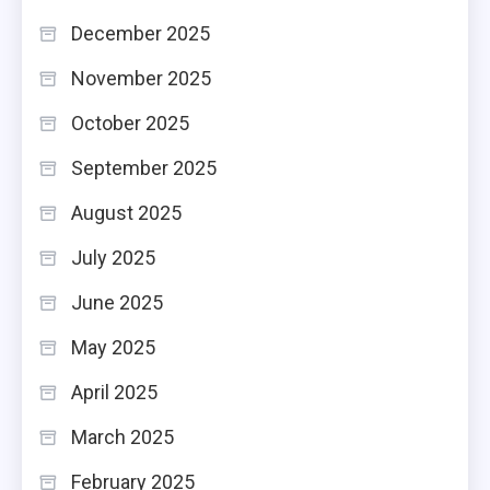
December 2025
November 2025
October 2025
September 2025
August 2025
July 2025
June 2025
May 2025
April 2025
March 2025
February 2025