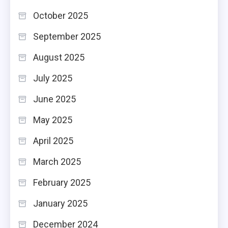
October 2025
September 2025
August 2025
July 2025
June 2025
May 2025
April 2025
March 2025
February 2025
January 2025
December 2024