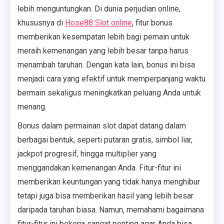
lebih menguntungkan. Di dunia perjudian online,
khususnya di
Hose88 Slot online
, fitur bonus
memberikan kesempatan lebih bagi pemain untuk
meraih kemenangan yang lebih besar tanpa harus
menambah taruhan. Dengan kata lain, bonus ini bisa
menjadi cara yang efektif untuk memperpanjang waktu
bermain sekaligus meningkatkan peluang Anda untuk
menang.
Bonus dalam permainan slot dapat datang dalam
berbagai bentuk, seperti putaran gratis, simbol liar,
jackpot progresif, hingga multiplier yang
menggandakan kemenangan Anda. Fitur-fitur ini
memberikan keuntungan yang tidak hanya menghibur
tetapi juga bisa memberikan hasil yang lebih besar
daripada taruhan biasa. Namun, memahami bagaimana
fitur-fitur ini bekerja sangat penting agar Anda bisa