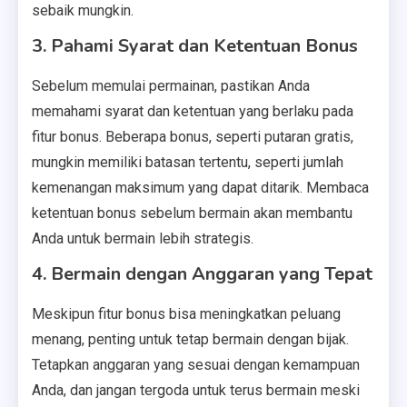
sebaik mungkin.
3. Pahami Syarat dan Ketentuan Bonus
Sebelum memulai permainan, pastikan Anda
memahami syarat dan ketentuan yang berlaku pada
fitur bonus. Beberapa bonus, seperti putaran gratis,
mungkin memiliki batasan tertentu, seperti jumlah
kemenangan maksimum yang dapat ditarik. Membaca
ketentuan bonus sebelum bermain akan membantu
Anda untuk bermain lebih strategis.
4. Bermain dengan Anggaran yang Tepat
Meskipun fitur bonus bisa meningkatkan peluang
menang, penting untuk tetap bermain dengan bijak.
Tetapkan anggaran yang sesuai dengan kemampuan
Anda, dan jangan tergoda untuk terus bermain meski