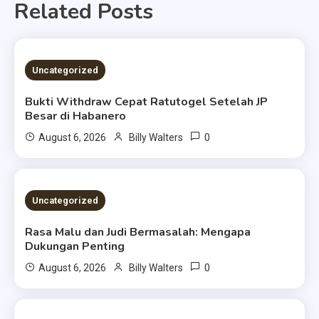
Related Posts
4 MINS READ
Uncategorized
Bukti Withdraw Cepat Ratutogel Setelah JP
Besar di Habanero
0
August 6, 2026
Billy Walters
5 MINS READ
Uncategorized
Rasa Malu dan Judi Bermasalah: Mengapa
Dukungan Penting
0
August 6, 2026
Billy Walters