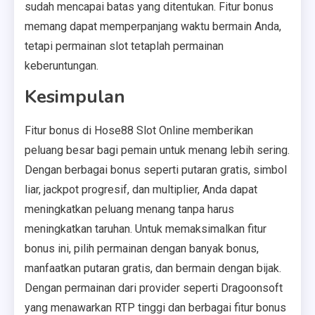
sudah mencapai batas yang ditentukan. Fitur bonus
memang dapat memperpanjang waktu bermain Anda,
tetapi permainan slot tetaplah permainan
keberuntungan.
Kesimpulan
Fitur bonus di Hose88 Slot Online memberikan
peluang besar bagi pemain untuk menang lebih sering.
Dengan berbagai bonus seperti putaran gratis, simbol
liar, jackpot progresif, dan multiplier, Anda dapat
meningkatkan peluang menang tanpa harus
meningkatkan taruhan. Untuk memaksimalkan fitur
bonus ini, pilih permainan dengan banyak bonus,
manfaatkan putaran gratis, dan bermain dengan bijak.
Dengan permainan dari provider seperti Dragoonsoft
yang menawarkan RTP tinggi dan berbagai fitur bonus