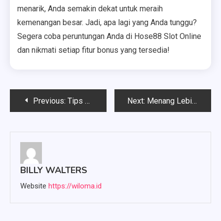
menarik, Anda semakin dekat untuk meraih
kemenangan besar. Jadi, apa lagi yang Anda tunggu?
Segera coba peruntungan Anda di Hose88 Slot Online
dan nikmati setiap fitur bonus yang tersedia!
Post
Previous:
Tips Pemula untuk Mulai Bermain Slot Online di Topan33
Next:
Menang Lebih Mudah di Slot Gacor: Kenali Fitur-Fitur Canggihnya
navigation
BILLY WALTERS
Website
https://wiloma.id