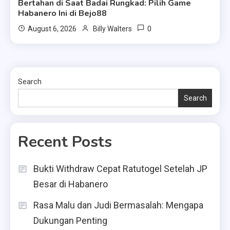
Bertahan di Saat Badai Rungkad: Pilih Game
Habanero Ini di Bejo88
0
August 6, 2026
Billy Walters
Search
Search
Recent Posts
Bukti Withdraw Cepat Ratutogel Setelah JP
Besar di Habanero
Rasa Malu dan Judi Bermasalah: Mengapa
Dukungan Penting