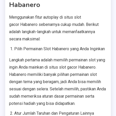
Habanero
Menggunakan fitur autoplay di situs slot
gacor Habanero sebenarnya cukup mudah. Berikut
adalah langkah-langkah untuk memanfaatkannya
secara maksimal:
Pilih Permainan Slot Habanero yang Anda Inginkan
Langkah pertama adalah memilih permainan slot yang
ingin Anda mainkan di situs slot gacor Habanero.
Habanero memiliki banyak pilihan permainan slot
dengan tema yang beragam, jadi Anda bisa memilih
sesuai dengan selera. Setelah memilih, pastikan Anda
sudah memeriksa aturan dasar permainan serta
potensi hadiah yang bisa didapatkan.
Atur Jumlah Taruhan dan Pengaturan Lainnya