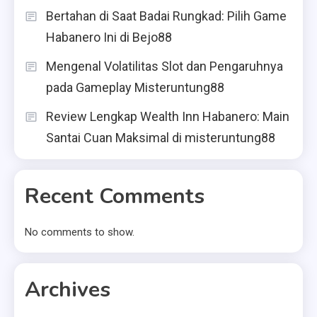
Bertahan di Saat Badai Rungkad: Pilih Game
Habanero Ini di Bejo88
Mengenal Volatilitas Slot dan Pengaruhnya
pada Gameplay Misteruntung88
Review Lengkap Wealth Inn Habanero: Main
Santai Cuan Maksimal di misteruntung88
Recent Comments
No comments to show.
Archives