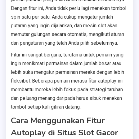
Dengan fitur ini, Anda tidak perlu lagi menekan tombol
spin satu per satu. Anda cukup mengatur jumlah
putaran yang ingin dijalankan, dan mesin slot akan
memutar gulungan secara otomatis, mengikuti aturan
dan pengaturan yang telah Anda pilih sebelumnya.
Fitur ini sangat berguna, terutama untuk pemain yang
ingin menikmati permainan dalam jumlah besar atau
lebih suka mengatur permainan mereka dengan lebih
fleksibel. Beberapa pemain merasa fitur autoplay ini
membantu mereka lebih fokus pada strategi taruhan
dan peluang menang daripada harus sibuk menekan
tombol setiap kali giliran datang.
Cara Menggunakan Fitur
Autoplay di Situs Slot Gacor