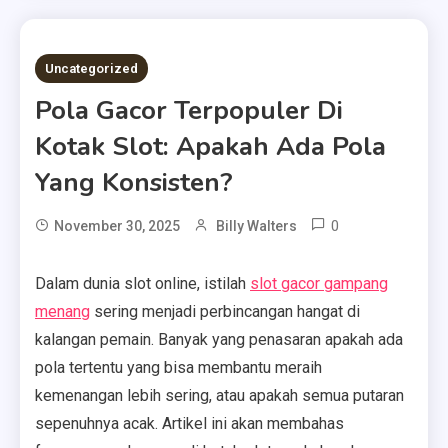
4 MINS READ
Uncategorized
Pola Gacor Terpopuler Di
Kotak Slot: Apakah Ada Pola
Yang Konsisten?
0
November 30, 2025
Billy Walters
Dalam dunia slot online, istilah
slot gacor gampang
menang
sering menjadi perbincangan hangat di
kalangan pemain. Banyak yang penasaran apakah ada
pola tertentu yang bisa membantu meraih
kemenangan lebih sering, atau apakah semua putaran
sepenuhnya acak. Artikel ini akan membahas