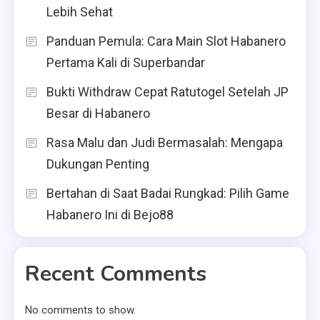
Lebih Sehat
Panduan Pemula: Cara Main Slot Habanero
Pertama Kali di Superbandar
Bukti Withdraw Cepat Ratutogel Setelah JP
Besar di Habanero
Rasa Malu dan Judi Bermasalah: Mengapa
Dukungan Penting
Bertahan di Saat Badai Rungkad: Pilih Game
Habanero Ini di Bejo88
Recent Comments
No comments to show.