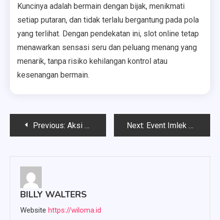
Kuncinya adalah bermain dengan bijak, menikmati
setiap putaran, dan tidak terlalu bergantung pada pola
yang terlihat. Dengan pendekatan ini, slot online tetap
menawarkan sensasi seru dan peluang menang yang
menarik, tanpa risiko kehilangan kontrol atau
kesenangan bermain.
Post
Previous:
Aksi Slot Online Meme4D: Dengar Detak Mesinnya
Next:
Event Imlek dan Lebaran: Banjir Angpao di Slot
navigation
BILLY WALTERS
Website
https://wiloma.id