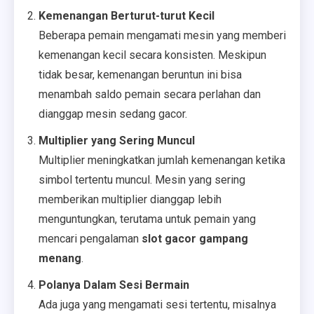
Kemenangan Berturut-turut Kecil
Beberapa pemain mengamati mesin yang memberi
kemenangan kecil secara konsisten. Meskipun
tidak besar, kemenangan beruntun ini bisa
menambah saldo pemain secara perlahan dan
dianggap mesin sedang gacor.
Multiplier yang Sering Muncul
Multiplier meningkatkan jumlah kemenangan ketika
simbol tertentu muncul. Mesin yang sering
memberikan multiplier dianggap lebih
menguntungkan, terutama untuk pemain yang
mencari pengalaman
slot gacor gampang
menang
.
Polanya Dalam Sesi Bermain
Ada juga yang mengamati sesi tertentu, misalnya