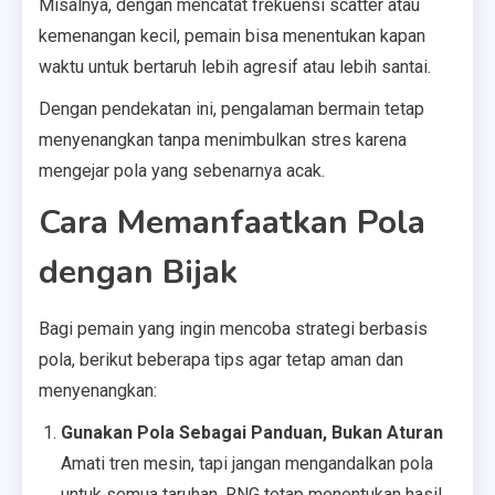
Misalnya, dengan mencatat frekuensi scatter atau
kemenangan kecil, pemain bisa menentukan kapan
waktu untuk bertaruh lebih agresif atau lebih santai.
Dengan pendekatan ini, pengalaman bermain tetap
menyenangkan tanpa menimbulkan stres karena
mengejar pola yang sebenarnya acak.
Cara Memanfaatkan Pola
dengan Bijak
Bagi pemain yang ingin mencoba strategi berbasis
pola, berikut beberapa tips agar tetap aman dan
menyenangkan:
Gunakan Pola Sebagai Panduan, Bukan Aturan
Amati tren mesin, tapi jangan mengandalkan pola
untuk semua taruhan. RNG tetap menentukan hasil