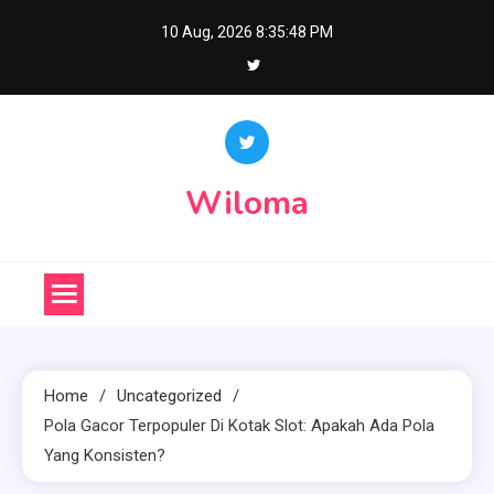
Skip
10 Aug, 2026
8:35:48 PM
to
content
Wiloma
Home
Uncategorized
Pola Gacor Terpopuler Di Kotak Slot: Apakah Ada Pola
Yang Konsisten?