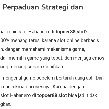
 Perpaduan Strategi dan
saat main slot Habanero di
topcer88 slot
?
0% menang terus, karena slot online berbasis
n, dengan memahami mekanisme game,
dal, memilih game yang tepat, dan menjaga emosi
uang menang secara signifikan.
 mengenal game sebelum bertaruh uang asli. Dan
ai dan nikmati prosesnya. Karena dengan
 slot Habanero di
topcer88 slot
bisa jadi tidak
gkan.