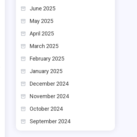
June 2025
May 2025
April 2025
March 2025
February 2025
January 2025
December 2024
November 2024
October 2024
September 2024