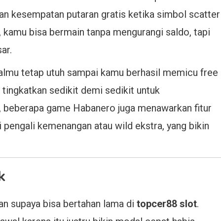
 kesempatan putaran gratis ketika simbol scatter
n, kamu bisa bermain tanpa mengurangi saldo, tapi
ar.
almu tetap utuh sampai kamu berhasil memicu free
u tingkatkan sedikit demi sedikit untuk
, beberapa game Habanero juga menawarkan fitur
 pengali kemenangan atau wild ekstra, yang bikin
k
an supaya bisa bertahan lama di
topcer88 slot
.