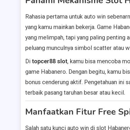
Pahami Mekanisme Slot 
Rahasia pertama untuk auto win sebenar
yang kamu mainkan bekerja. Game Habaner
yang melimpah, tapi yang paling penting
peluang munculnya simbol scatter atau wi
Di
topcer88 slot
, kamu bisa mencoba mod
game Habanero. Dengan begitu, kamu bisa
bonus cenderung aktif. Pengetahuan ini
terbaik pasang taruhan besar atau kecil.
Manfaatkan Fitur Free Sp
Salah satu kunci auto win di slot Habane