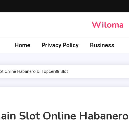
Wiloma
Home
Privacy Policy
Business
ot Online Habanero Di Topcer88 Slot
ain Slot Online Habanero