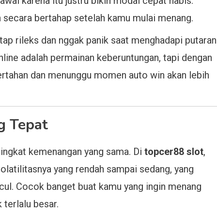
wal karena itu justru bikin modal cepat habis.
an secara bertahap setelah kamu mulai menang.
tap rileks dan nggak panik saat menghadapi putaran
nline adalah permainan keberuntungan, tapi dengan
ertahan dan menunggu momen auto win akan lebih
g Tepat
tingkat kemenangan yang sama. Di
topcer88 slot
,
volatilitasnya yang rendah sampai sedang, yang
ncul. Cocok banget buat kamu yang ingin menang
terlalu besar.