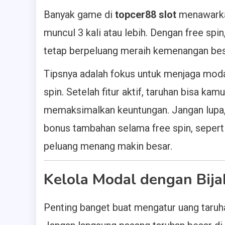
Banyak game di
topcer88 slot
menawarkan
muncul 3 kali atau lebih. Dengan free spi
tetap berpeluang meraih kemenangan bes
Tipsnya adalah fokus untuk menjaga mod
spin. Setelah fitur aktif, taruhan bisa kam
memaksimalkan keuntungan. Jangan lupa
bonus tambahan selama free spin, seperti
peluang menang makin besar.
Kelola Modal dengan Bija
Penting banget buat mengatur uang taruh