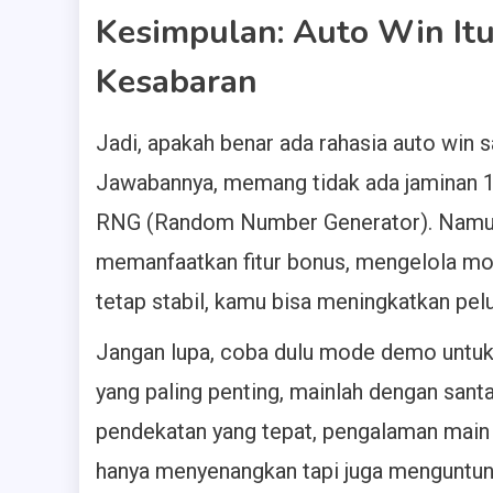
Kesimpulan: Auto Win Itu
Kesabaran
Jadi, apakah benar ada rahasia auto win 
Jawabannya, memang tidak ada jaminan 10
RNG (Random Number Generator). Namu
memanfaatkan fitur bonus, mengelola mo
tetap stabil, kamu bisa meningkatkan pel
Jangan lupa, coba dulu mode demo untuk
yang paling penting, mainlah dengan sant
pendekatan yang tepat, pengalaman main
hanya menyenangkan tapi juga menguntun