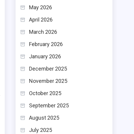
May 2026
April 2026
March 2026
February 2026
January 2026
December 2025
November 2025
October 2025
September 2025
August 2025
July 2025