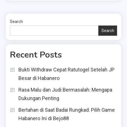
Search
Search
Recent Posts
Bukti Withdraw Cepat Ratutogel Setelah JP
Besar di Habanero
Rasa Malu dan Judi Bermasalah: Mengapa
Dukungan Penting
Bertahan di Saat Badai Rungkad: Pilih Game
Habanero Ini di Bejo88