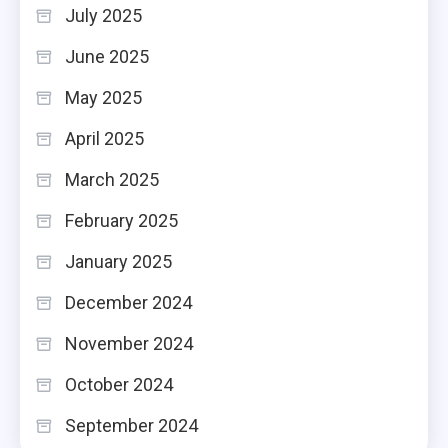
July 2025
June 2025
May 2025
April 2025
March 2025
February 2025
January 2025
December 2024
November 2024
October 2024
September 2024