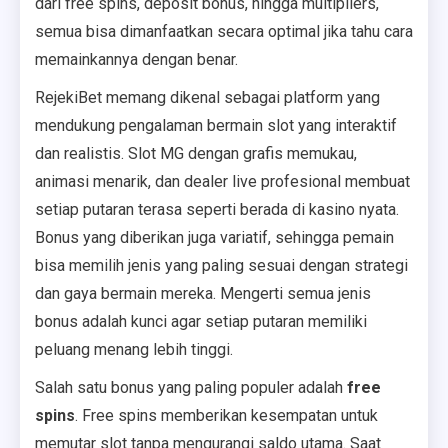
dari free spins, deposit bonus, hingga multipliers,
semua bisa dimanfaatkan secara optimal jika tahu cara
memainkannya dengan benar.
RejekiBet memang dikenal sebagai platform yang
mendukung pengalaman bermain slot yang interaktif
dan realistis. Slot MG dengan grafis memukau,
animasi menarik, dan dealer live profesional membuat
setiap putaran terasa seperti berada di kasino nyata.
Bonus yang diberikan juga variatif, sehingga pemain
bisa memilih jenis yang paling sesuai dengan strategi
dan gaya bermain mereka. Mengerti semua jenis
bonus adalah kunci agar setiap putaran memiliki
peluang menang lebih tinggi.
Salah satu bonus yang paling populer adalah
free
spins
. Free spins memberikan kesempatan untuk
memutar slot tanpa mengurangi saldo utama. Saat