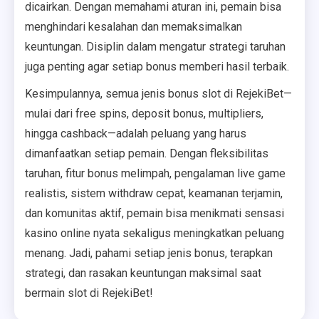
dicairkan. Dengan memahami aturan ini, pemain bisa
menghindari kesalahan dan memaksimalkan
keuntungan. Disiplin dalam mengatur strategi taruhan
juga penting agar setiap bonus memberi hasil terbaik.
Kesimpulannya, semua jenis bonus slot di RejekiBet—
mulai dari free spins, deposit bonus, multipliers,
hingga cashback—adalah peluang yang harus
dimanfaatkan setiap pemain. Dengan fleksibilitas
taruhan, fitur bonus melimpah, pengalaman live game
realistis, sistem withdraw cepat, keamanan terjamin,
dan komunitas aktif, pemain bisa menikmati sensasi
kasino online nyata sekaligus meningkatkan peluang
menang. Jadi, pahami setiap jenis bonus, terapkan
strategi, dan rasakan keuntungan maksimal saat
bermain slot di RejekiBet!