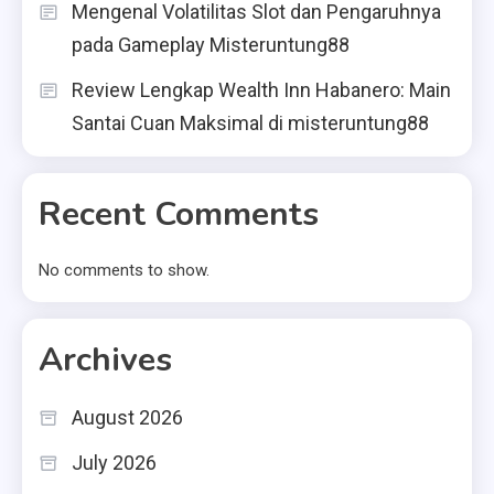
Mengenal Volatilitas Slot dan Pengaruhnya
pada Gameplay Misteruntung88
Review Lengkap Wealth Inn Habanero: Main
Santai Cuan Maksimal di misteruntung88
Recent Comments
No comments to show.
Archives
August 2026
July 2026