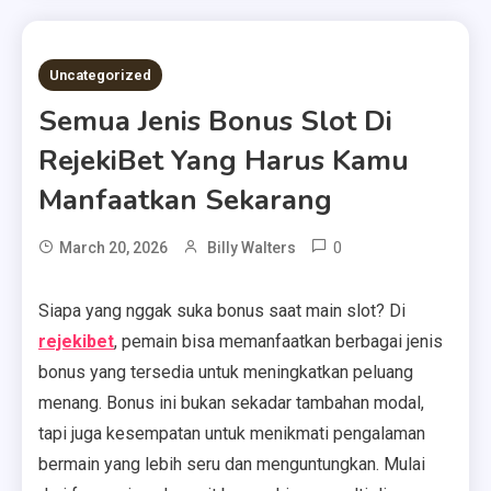
4 MINS READ
Uncategorized
Semua Jenis Bonus Slot Di
RejekiBet Yang Harus Kamu
Manfaatkan Sekarang
0
March 20, 2026
Billy Walters
Siapa yang nggak suka bonus saat main slot? Di
rejekibet
, pemain bisa memanfaatkan berbagai jenis
bonus yang tersedia untuk meningkatkan peluang
menang. Bonus ini bukan sekadar tambahan modal,
tapi juga kesempatan untuk menikmati pengalaman
bermain yang lebih seru dan menguntungkan. Mulai