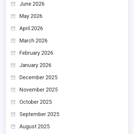
June 2026
May 2026
April 2026
March 2026
February 2026
January 2026
December 2025
November 2025
October 2025
September 2025
August 2025