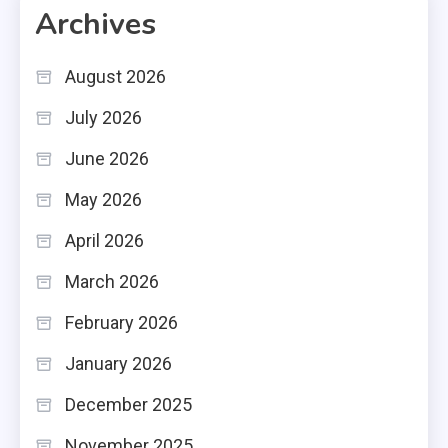
Archives
August 2026
July 2026
June 2026
May 2026
April 2026
March 2026
February 2026
January 2026
December 2025
November 2025