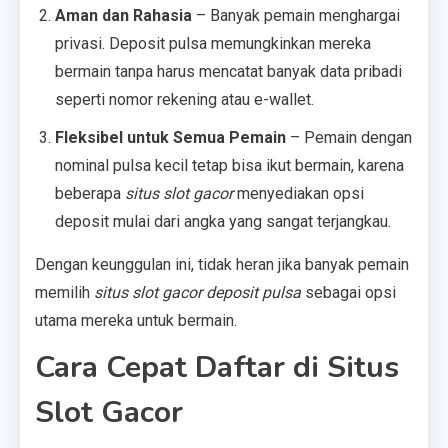
Aman dan Rahasia
– Banyak pemain menghargai
privasi. Deposit pulsa memungkinkan mereka
bermain tanpa harus mencatat banyak data pribadi
seperti nomor rekening atau e-wallet.
Fleksibel untuk Semua Pemain
– Pemain dengan
nominal pulsa kecil tetap bisa ikut bermain, karena
beberapa
situs slot gacor
menyediakan opsi
deposit mulai dari angka yang sangat terjangkau.
Dengan keunggulan ini, tidak heran jika banyak pemain
memilih
situs slot gacor deposit pulsa
sebagai opsi
utama mereka untuk bermain.
Cara Cepat Daftar di Situs
Slot Gacor