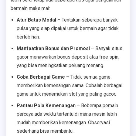
bermain maksimal:
Atur Batas Modal
– Tentukan seberapa banyak
pulsa yang siap dipakai untuk bermain agar tidak
berlebihan.
Manfaatkan Bonus dan Promosi
– Banyak situs
gacor menawarkan bonus deposit atau free spin,
yang bisa meningkatkan peluang menang.
Coba Berbagai Game
– Tidak semua game
memberikan kemenangan sama. Cobalah berbagai
game untuk menemukan slot yang paling gacor.
Pantau Pola Kemenangan
– Beberapa pemain
percaya ada waktu tertentu di mana mesin lebih
mudah memberikan kemenangan. Observasi
sederhana bisa membantu.