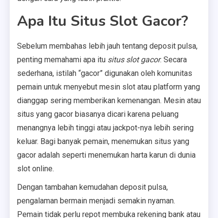
Apa Itu Situs Slot Gacor?
Sebelum membahas lebih jauh tentang deposit pulsa,
penting memahami apa itu
situs slot gacor
. Secara
sederhana, istilah “gacor” digunakan oleh komunitas
pemain untuk menyebut mesin slot atau platform yang
dianggap sering memberikan kemenangan. Mesin atau
situs yang gacor biasanya dicari karena peluang
menangnya lebih tinggi atau jackpot-nya lebih sering
keluar. Bagi banyak pemain, menemukan situs yang
gacor adalah seperti menemukan harta karun di dunia
slot online.
Dengan tambahan kemudahan deposit pulsa,
pengalaman bermain menjadi semakin nyaman.
Pemain tidak perlu repot membuka rekening bank atau