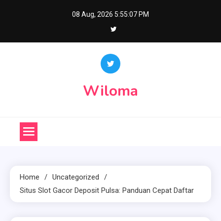
Skip
08 Aug, 2026
5:55:07 PM
to
content
Wiloma
Home
Uncategorized
Situs Slot Gacor Deposit Pulsa: Panduan Cepat Daftar