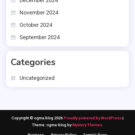
December 2024
November 2024
October 2024
September 2024
Categories
Uncategorized
Copyright © ogma blog 2026
Proudly powered by WordPress
|
Theme: ogma-blog by
Mystery Themes
.
Business
Privacy Policy
Sample Page