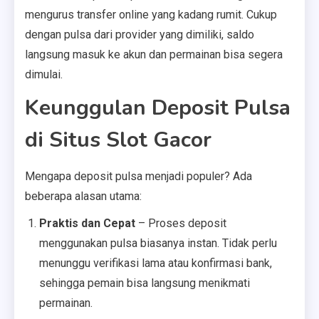
mengurus transfer online yang kadang rumit. Cukup
dengan pulsa dari provider yang dimiliki, saldo
langsung masuk ke akun dan permainan bisa segera
dimulai.
Keunggulan Deposit Pulsa
di Situs Slot Gacor
Mengapa deposit pulsa menjadi populer? Ada
beberapa alasan utama:
Praktis dan Cepat
– Proses deposit
menggunakan pulsa biasanya instan. Tidak perlu
menunggu verifikasi lama atau konfirmasi bank,
sehingga pemain bisa langsung menikmati
permainan.