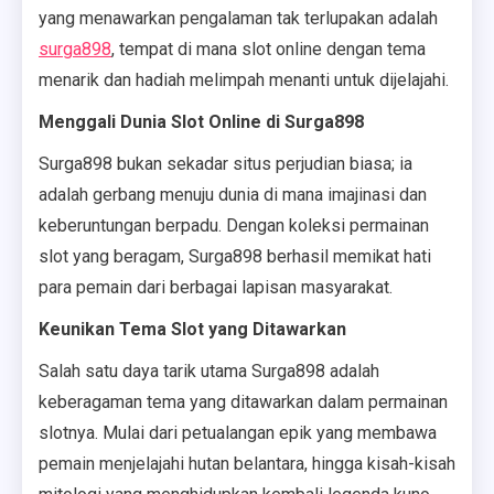
yang menawarkan pengalaman tak terlupakan adalah
surga898
, tempat di mana slot online dengan tema
menarik dan hadiah melimpah menanti untuk dijelajahi.
Menggali Dunia Slot Online di Surga898
Surga898 bukan sekadar situs perjudian biasa; ia
adalah gerbang menuju dunia di mana imajinasi dan
keberuntungan berpadu. Dengan koleksi permainan
slot yang beragam, Surga898 berhasil memikat hati
para pemain dari berbagai lapisan masyarakat.
Keunikan Tema Slot yang Ditawarkan
Salah satu daya tarik utama Surga898 adalah
keberagaman tema yang ditawarkan dalam permainan
slotnya. Mulai dari petualangan epik yang membawa
pemain menjelajahi hutan belantara, hingga kisah-kisah