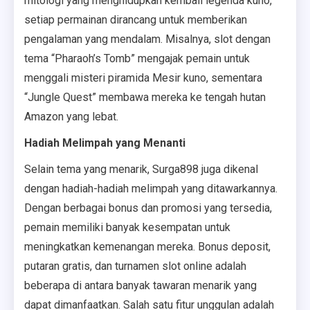
mitologi yang menghidupkan kembali legenda kuno,
setiap permainan dirancang untuk memberikan
pengalaman yang mendalam. Misalnya, slot dengan
tema “Pharaoh’s Tomb” mengajak pemain untuk
menggali misteri piramida Mesir kuno, sementara
“Jungle Quest” membawa mereka ke tengah hutan
Amazon yang lebat.
Hadiah Melimpah yang Menanti
Selain tema yang menarik, Surga898 juga dikenal
dengan hadiah-hadiah melimpah yang ditawarkannya.
Dengan berbagai bonus dan promosi yang tersedia,
pemain memiliki banyak kesempatan untuk
meningkatkan kemenangan mereka. Bonus deposit,
putaran gratis, dan turnamen slot online adalah
beberapa di antara banyak tawaran menarik yang
dapat dimanfaatkan. Salah satu fitur unggulan adalah