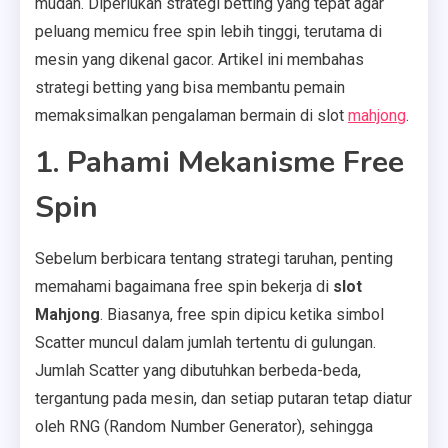
mudah. Diperlukan strategi betting yang tepat agar
peluang memicu free spin lebih tinggi, terutama di
mesin yang dikenal gacor. Artikel ini membahas
strategi betting yang bisa membantu pemain
memaksimalkan pengalaman bermain di slot
mahjong
.
1. Pahami Mekanisme Free
Spin
Sebelum berbicara tentang strategi taruhan, penting
memahami bagaimana free spin bekerja di
slot
Mahjong
. Biasanya, free spin dipicu ketika simbol
Scatter muncul dalam jumlah tertentu di gulungan.
Jumlah Scatter yang dibutuhkan berbeda-beda,
tergantung pada mesin, dan setiap putaran tetap diatur
oleh RNG (Random Number Generator), sehingga