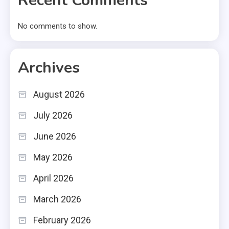
Recent Comments
No comments to show.
Archives
August 2026
July 2026
June 2026
May 2026
April 2026
March 2026
February 2026