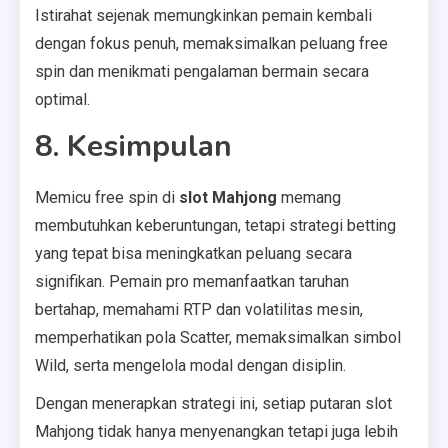
Istirahat sejenak memungkinkan pemain kembali
dengan fokus penuh, memaksimalkan peluang free
spin dan menikmati pengalaman bermain secara
optimal.
8. Kesimpulan
Memicu free spin di
slot Mahjong
memang
membutuhkan keberuntungan, tetapi strategi betting
yang tepat bisa meningkatkan peluang secara
signifikan. Pemain pro memanfaatkan taruhan
bertahap, memahami RTP dan volatilitas mesin,
memperhatikan pola Scatter, memaksimalkan simbol
Wild, serta mengelola modal dengan disiplin.
Dengan menerapkan strategi ini, setiap putaran slot
Mahjong tidak hanya menyenangkan tetapi juga lebih