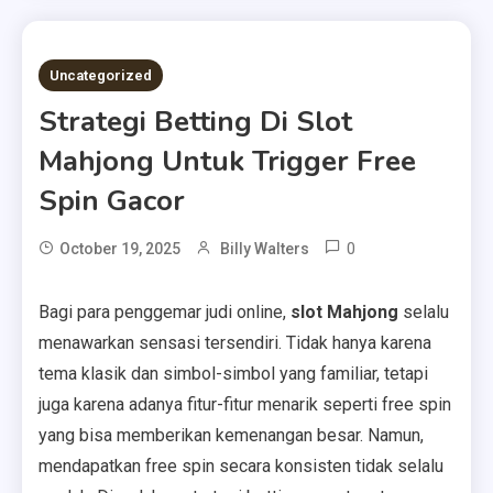
4 MINS READ
Uncategorized
Strategi Betting Di Slot
Mahjong Untuk Trigger Free
Spin Gacor
0
October 19, 2025
Billy Walters
Bagi para penggemar judi online,
slot Mahjong
selalu
menawarkan sensasi tersendiri. Tidak hanya karena
tema klasik dan simbol-simbol yang familiar, tetapi
juga karena adanya fitur-fitur menarik seperti free spin
yang bisa memberikan kemenangan besar. Namun,
mendapatkan free spin secara konsisten tidak selalu