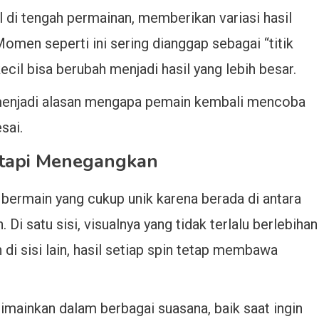
 di tengah permainan, memberikan variasi hasil
men seperti ini sering dianggap sebagai “titik
il bisa berubah menjadi hasil yang lebih besar.
ing menjadi alasan mengapa pemain kembali mencoba
sai.
 tapi Menegangkan
rmain yang cukup unik karena berada di antara
Di satu sisi, visualnya yang tidak terlalu berlebihan
 sisi lain, hasil setiap spin tetap membawa
mainkan dalam berbagai suasana, baik saat ingin