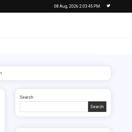
08 Aug, 2026
2:03:46 PM
n
Search
Search