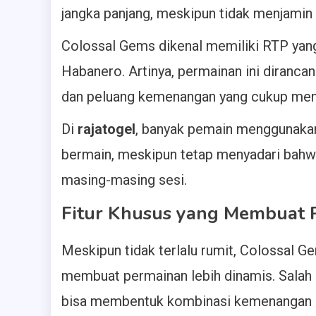
jangka panjang, meskipun tidak menjamin h
Colossal Gems dikenal memiliki RTP yang 
Habanero. Artinya, permainan ini diranc
dan peluang kemenangan yang cukup men
Di
rajatogel
, banyak pemain menggunakan
bermain, meskipun tetap menyadari bahwa
masing-masing sesi.
Fitur Khusus yang Membuat 
Meskipun tidak terlalu rumit, Colossal G
membuat permainan lebih dinamis. Salah 
bisa membentuk kombinasi kemenangan 