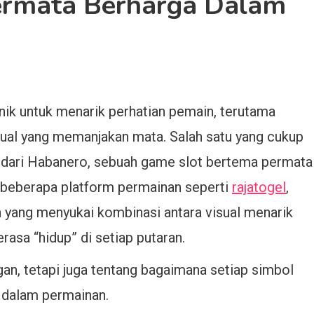
ermata Berharga Dalam
unik untuk menarik perhatian pemain, terutama
ual yang memanjakan mata. Salah satu yang cukup
dari Habanero, sebuah game slot bertema permata
i beberapa platform permainan seperti
rajatogel
,
in yang menyukai kombinasi antara visual menarik
asa “hidup” di setiap putaran.
an, tetapi juga tentang bagaimana setiap simbol
dalam permainan.