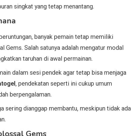
buran singkat yang tetap menantang.
hana
beruntungan, banyak pemain tetap memiliki
al Gems. Salah satunya adalah mengatur modal
ngkatkan taruhan di awal permainan.
ain dalam sesi pendek agar tetap bisa menjaga
atogel
, pendekatan seperti ini cukup umum
udah berpengalaman.
ga sering dianggap membantu, meskipun tidak ada
an.
olossal Gems