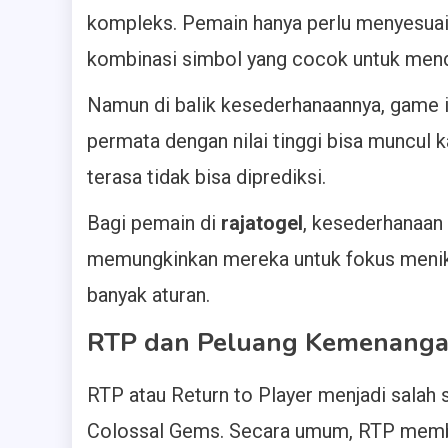
kompleks. Pemain hanya perlu menyesuai
kombinasi simbol yang cocok untuk men
Namun di balik kesederhanaannya, game 
permata dengan nilai tinggi bisa muncul k
terasa tidak bisa diprediksi.
Bagi pemain di
rajatogel
, kesederhanaan 
memungkinkan mereka untuk fokus menikm
banyak aturan.
RTP dan Peluang Kemenang
RTP atau Return to Player menjadi salah 
Colossal Gems. Secara umum, RTP memb