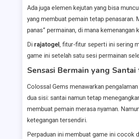
Ada juga elemen kejutan yang bisa muncul
yang membuat pemain tetap penasaran. Mo
panas” permainan, di mana kemenangan kec
Di
rajatogel
, fitur-fitur seperti ini ser
game ini setelah satu sesi permainan sele
Sensasi Bermain yang Santai
Colossal Gems menawarkan pengalaman be
dua sisi: santai namun tetap menegangkan. 
membuat pemain merasa nyaman. Namun di
ketegangan tersendiri.
Perpaduan ini membuat game ini cocok di