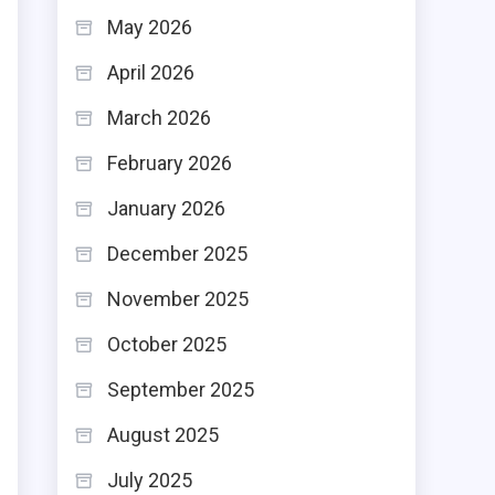
May 2026
April 2026
March 2026
February 2026
January 2026
December 2025
November 2025
October 2025
September 2025
August 2025
July 2025