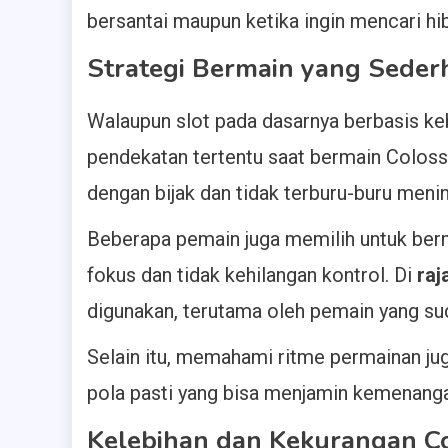
bersantai maupun ketika ingin mencari hi
Strategi Bermain yang Seder
Walaupun slot pada dasarnya berbasis ke
pendekatan tertentu saat bermain Coloss
dengan bijak dan tidak terburu-buru meni
Beberapa pemain juga memilih untuk berm
fokus dan tidak kehilangan kontrol. Di
raj
digunakan, terutama oleh pemain yang s
Selain itu, memahami ritme permainan ju
pola pasti yang bisa menjamin kemenang
Kelebihan dan Kekurangan C