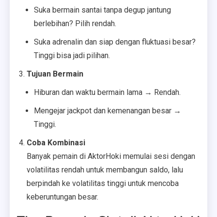
Suka bermain santai tanpa degup jantung
berlebihan? Pilih rendah.
Suka adrenalin dan siap dengan fluktuasi besar?
Tinggi bisa jadi pilihan.
Tujuan Bermain
Hiburan dan waktu bermain lama → Rendah.
Mengejar jackpot dan kemenangan besar →
Tinggi.
Coba Kombinasi
Banyak pemain di AktorHoki memulai sesi dengan
volatilitas rendah untuk membangun saldo, lalu
berpindah ke volatilitas tinggi untuk mencoba
keberuntungan besar.