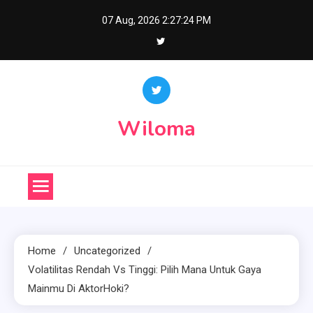
Skip
07 Aug, 2026
2:27:24 PM
to
content
Wiloma
Home
Uncategorized
Volatilitas Rendah Vs Tinggi: Pilih Mana Untuk Gaya
Mainmu Di AktorHoki?