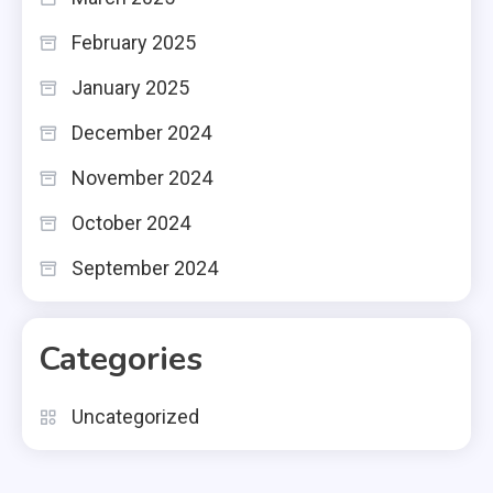
February 2025
January 2025
December 2024
November 2024
October 2024
September 2024
Categories
Uncategorized