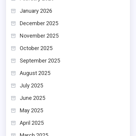
January 2026
December 2025
November 2025
October 2025
September 2025
August 2025
July 2025
June 2025
May 2025
April 2025
March 2025