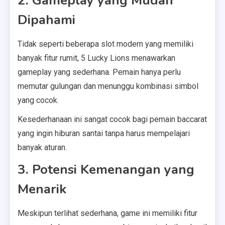
2. Gameplay yang Mudah
Dipahami
Tidak seperti beberapa slot modern yang memiliki
banyak fitur rumit, 5 Lucky Lions menawarkan
gameplay yang sederhana. Pemain hanya perlu
memutar gulungan dan menunggu kombinasi simbol
yang cocok.
Kesederhanaan ini sangat cocok bagi pemain baccarat
yang ingin hiburan santai tanpa harus mempelajari
banyak aturan.
3. Potensi Kemenangan yang
Menarik
Meskipun terlihat sederhana, game ini memiliki fitur