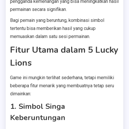
pengganda kemenangan yang bisa meningkatkan hasil
permainan secara signifikan.
Bagi pemain yang beruntung, kombinasi simbol
tertentu bisa memberikan hasil yang cukup
memuaskan dalam satu sesi permainan.
Fitur Utama dalam 5 Lucky
Lions
Game ini mungkin terlihat sederhana, tetapi memiliki
beberapa fitur menarik yang membuatnya tetap seru
dimainkan:
1. Simbol Singa
Keberuntungan