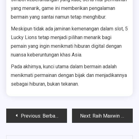
yang menarik, game ini memberikan pengalaman
bermain yang santai namun tetap menghibur.
Meskipun tidak ada jaminan kemenangan dalam slot, 5
Lucky Lions tetap menjadi pilihan menarik bagi
pemain yang ingin menikmati hiburan digital dengan
nuansa keberuntungan khas Asia.
Pada akhirnya, kunci utama dalam bermain adalah
menikmati permainan dengan bijak dan menjadikannya
sebagai hiburan, bukan tekanan.
Post
Previous:
Berbagai Metode Pembayaran Lokal yang Tersedia di Superbandar
Next:
Raih Maxwin Judi Slot: Rahasia Gameplay Slot Gacor
navigation