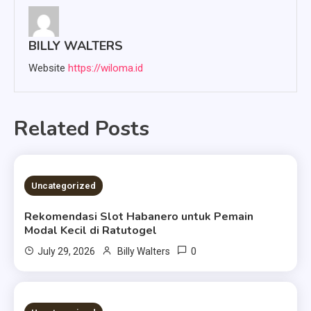
BILLY WALTERS
Website
https://wiloma.id
Related Posts
4 MINS READ
Uncategorized
Rekomendasi Slot Habanero untuk Pemain
Modal Kecil di Ratutogel
0
July 29, 2026
Billy Walters