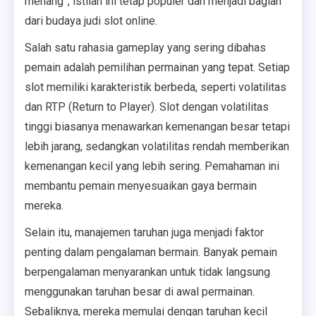
menang”, istilah ini tetap populer dan menjadi bagian
dari budaya judi slot online.
Salah satu rahasia gameplay yang sering dibahas
pemain adalah pemilihan permainan yang tepat. Setiap
slot memiliki karakteristik berbeda, seperti volatilitas
dan RTP (Return to Player). Slot dengan volatilitas
tinggi biasanya menawarkan kemenangan besar tetapi
lebih jarang, sedangkan volatilitas rendah memberikan
kemenangan kecil yang lebih sering. Pemahaman ini
membantu pemain menyesuaikan gaya bermain
mereka.
Selain itu, manajemen taruhan juga menjadi faktor
penting dalam pengalaman bermain. Banyak pemain
berpengalaman menyarankan untuk tidak langsung
menggunakan taruhan besar di awal permainan.
Sebaliknya, mereka memulai dengan taruhan kecil