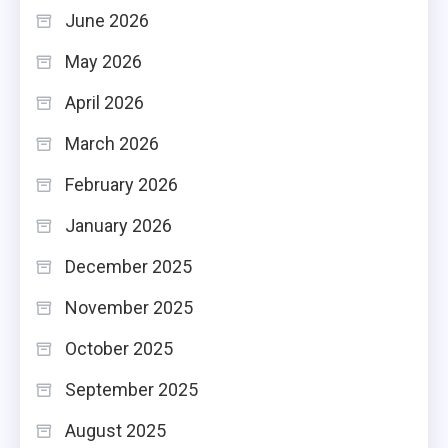
June 2026
May 2026
April 2026
March 2026
February 2026
January 2026
December 2025
November 2025
October 2025
September 2025
August 2025