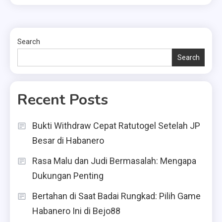
Search
Search
Recent Posts
Bukti Withdraw Cepat Ratutogel Setelah JP
Besar di Habanero
Rasa Malu dan Judi Bermasalah: Mengapa
Dukungan Penting
Bertahan di Saat Badai Rungkad: Pilih Game
Habanero Ini di Bejo88