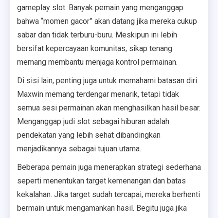
gameplay slot. Banyak pemain yang menganggap
bahwa “momen gacor” akan datang jika mereka cukup
sabar dan tidak terburu-buru. Meskipun ini lebih
bersifat kepercayaan komunitas, sikap tenang
memang membantu menjaga kontrol permainan.
Di sisi lain, penting juga untuk memahami batasan diri.
Maxwin memang terdengar menarik, tetapi tidak
semua sesi permainan akan menghasilkan hasil besar.
Menganggap judi slot sebagai hiburan adalah
pendekatan yang lebih sehat dibandingkan
menjadikannya sebagai tujuan utama.
Beberapa pemain juga menerapkan strategi sederhana
seperti menentukan target kemenangan dan batas
kekalahan. Jika target sudah tercapai, mereka berhenti
bermain untuk mengamankan hasil. Begitu juga jika