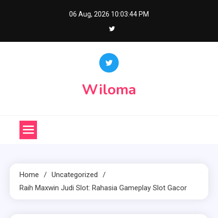
Skip
06 Aug, 2026
10:03:44 PM
to
content
Wiloma
Home
Uncategorized
Raih Maxwin Judi Slot: Rahasia Gameplay Slot Gacor