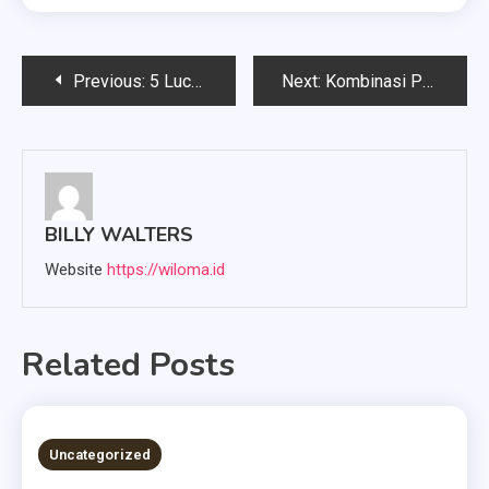
Post
Previous:
5 Lucky Lions Habanero di Baccarat: Slot Bertema Asia Paling Menguntungkan
Next:
Kombinasi Pola Turbo dan Quick Spin Terbaik di Musang178
navigation
BILLY WALTERS
Website
https://wiloma.id
Related Posts
4 MINS READ
Uncategorized