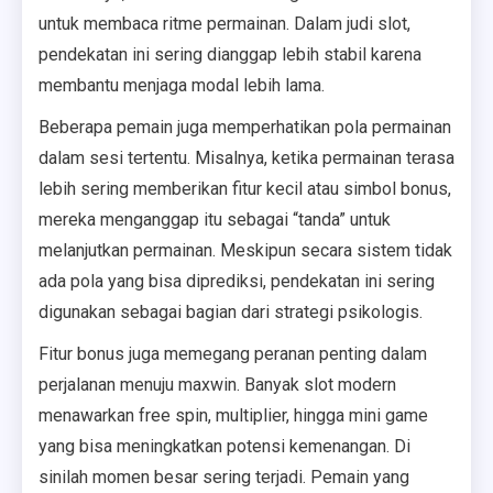
untuk membaca ritme permainan. Dalam judi slot,
pendekatan ini sering dianggap lebih stabil karena
membantu menjaga modal lebih lama.
Beberapa pemain juga memperhatikan pola permainan
dalam sesi tertentu. Misalnya, ketika permainan terasa
lebih sering memberikan fitur kecil atau simbol bonus,
mereka menganggap itu sebagai “tanda” untuk
melanjutkan permainan. Meskipun secara sistem tidak
ada pola yang bisa diprediksi, pendekatan ini sering
digunakan sebagai bagian dari strategi psikologis.
Fitur bonus juga memegang peranan penting dalam
perjalanan menuju maxwin. Banyak slot modern
menawarkan free spin, multiplier, hingga mini game
yang bisa meningkatkan potensi kemenangan. Di
sinilah momen besar sering terjadi. Pemain yang