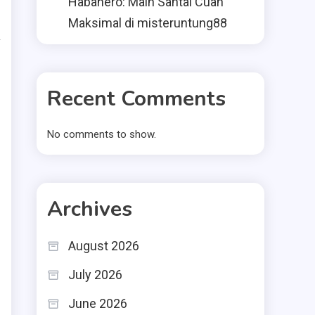
Habanero: Main Santai Cuan
Maksimal di misteruntung88
Recent Comments
No comments to show.
Archives
August 2026
July 2026
June 2026