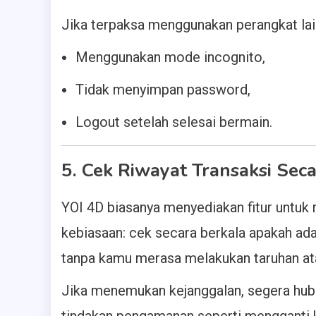
Jika terpaksa menggunakan perangkat lai
Menggunakan mode incognito,
Tidak menyimpan password,
Logout setelah selesai bermain.
5.
Cek Riwayat Transaksi Seca
YOI 4D biasanya menyediakan fitur untuk
kebiasaan: cek secara berkala apakah ada
tanpa kamu merasa melakukan taruhan ata
Jika menemukan kejanggalan, segera hu