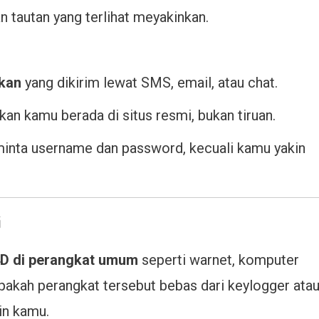
tautan yang terlihat meyakinkan.
akan
yang dikirim lewat SMS, email, atau chat.
an kamu berada di situs resmi, bukan tiruan.
nta username dan password, kecuali kamu yakin
i
 4D di perangkat umum
seperti warnet, komputer
pakah perangkat tersebut bebas dari keylogger ata
in kamu.