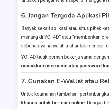
tindakan pengamanan seperti mengganti k
6.
Jangan Tergoda Aplikasi Pi
Banyak sekali aplikasi atau situs pihak 
menang di YOI 4D” atau “memberikan prediks
sebenarnya hanyalah alat untuk mencuri d
YOI 4D tidak pernah bekerja sama dengan
masukkan username atau password kamu 
7.
Gunakan E-Wallet atau Re
Untuk keamanan tambahan, pertimbangk
khusus untuk bermain online
. Dengan be