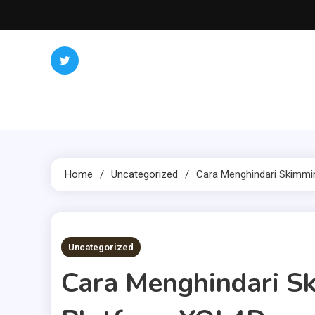
Skip
to
content
Home
Uncategorized
Cara Menghindari Skimmin
4 MINS READ
Uncategorized
Cara Menghindari S