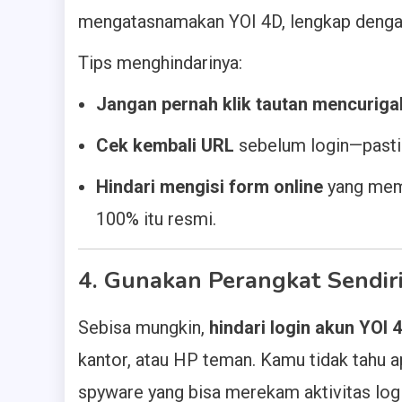
mengatasnamakan YOI 4D, lengkap dengan 
Tips menghindarinya:
Jangan pernah klik tautan mencurig
Cek kembali URL
sebelum login—pastik
Hindari mengisi form online
yang memi
100% itu resmi.
4.
Gunakan Perangkat Sendir
Sebisa mungkin,
hindari login akun YOI
kantor, atau HP teman. Kamu tidak tahu a
spyware yang bisa merekam aktivitas log