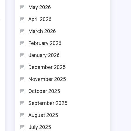
May 2026
April 2026
March 2026
February 2026
January 2026
December 2025
November 2025
October 2025
September 2025
August 2025
July 2025