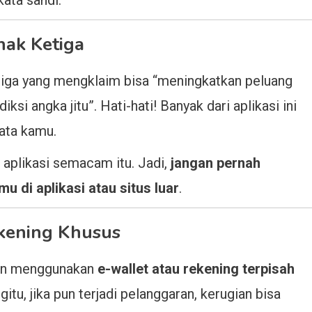
ata sandi.
hak Ketiga
ketiga yang mengklaim bisa “meningkatkan peluang
i angka jitu”. Hati-hati! Banyak dari aplikasi ini
ata kamu.
 aplikasi semacam itu. Jadi,
jangan pernah
di aplikasi atau situs luar
.
kening Khusus
an menggunakan
e-wallet atau rekening terpisah
gitu, jika pun terjadi pelanggaran, kerugian bisa