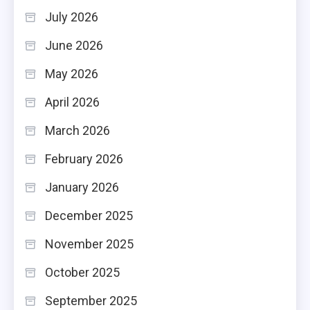
July 2026
June 2026
May 2026
April 2026
March 2026
February 2026
January 2026
December 2025
November 2025
October 2025
September 2025