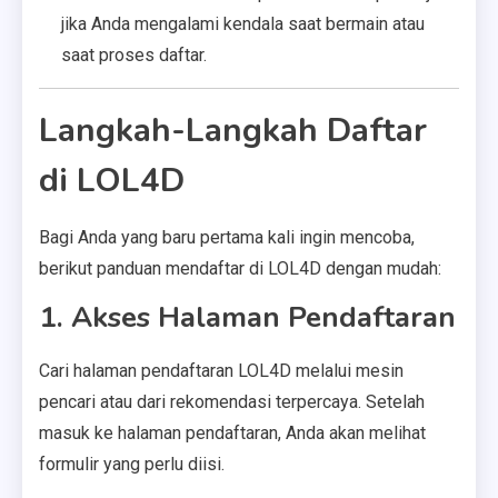
jika Anda mengalami kendala saat bermain atau
saat proses daftar.
Langkah-Langkah Daftar
di LOL4D
Bagi Anda yang baru pertama kali ingin mencoba,
berikut panduan mendaftar di LOL4D dengan mudah:
1.
Akses Halaman Pendaftaran
Cari halaman pendaftaran LOL4D melalui mesin
pencari atau dari rekomendasi terpercaya. Setelah
masuk ke halaman pendaftaran, Anda akan melihat
formulir yang perlu diisi.