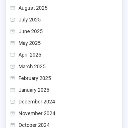
August 2025
July 2025
June 2025
May 2025
April 2025
March 2025
February 2025
January 2025
December 2024
November 2024
October 2024