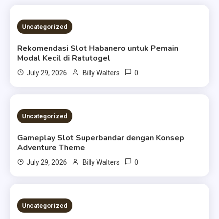
4 MINS READ
Uncategorized
Rekomendasi Slot Habanero untuk Pemain
Modal Kecil di Ratutogel
0
July 29, 2026
Billy Walters
3 MINS READ
Uncategorized
Gameplay Slot Superbandar dengan Konsep
Adventure Theme
0
July 29, 2026
Billy Walters
3 MINS READ
Uncategorized