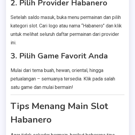
2.
Pilih Provider Habanero
Setelah saldo masuk, buka menu permainan dan pilih
kategori slot. Cari logo atau nama “Habanero” dan klik
untuk melihat seluruh daftar permainan dari provider
ini.
3.
Pilih Game Favorit Anda
Mulai dari tema buah, hewan, oriental, hingga
petualangan – semuanya tersedia. Klik pada salah
satu game dan mulai bermain!
Tips Menang Main Slot
Habanero