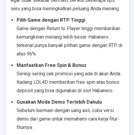
Agar tidak sekadar bermain, berikut beberapa tips
seru yang bisa meningkatkan peluang Anda menang:
Pilih Game dengan RTP Tinggi
Game dengan Return to Player tinggi memberikan
kemungkinan menang lebih besar. Habanero
terkenal punya banyak pilihan game dengan RTP di
atas 96%.
Manfaatkan Free Spin & Bonus
Sering-sering cek promosi yang ada di akun Anda.
Kadang LOL4D memberikan free spin atau bonus
deposit yang bisa digunakan di slot Habanero.
Gunakan Mode Demo Terlebih Dahulu
Sebelum bermain dengan uang asli, coba versi
demo dari game untuk memahami cara kerja fitur-
fiturnya.