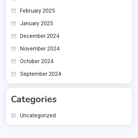
February 2025
January 2025
December 2024
November 2024
October 2024
September 2024
Categories
Uncategorized