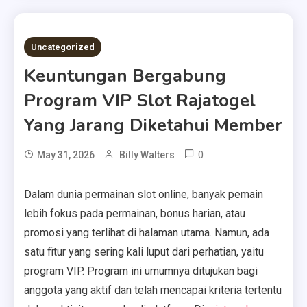
4 MINS READ
Uncategorized
Keuntungan Bergabung
Program VIP Slot Rajatogel
Yang Jarang Diketahui Member
0
May 31, 2026
Billy Walters
Dalam dunia permainan slot online, banyak pemain
lebih fokus pada permainan, bonus harian, atau
promosi yang terlihat di halaman utama. Namun, ada
satu fitur yang sering kali luput dari perhatian, yaitu
program VIP. Program ini umumnya ditujukan bagi
anggota yang aktif dan telah mencapai kriteria tertentu