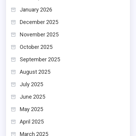
January 2026
December 2025
November 2025
October 2025
September 2025
August 2025
July 2025
June 2025
May 2025
April 2025
March 2025