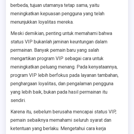
berbeda, tujuan utamanya tetap sama, yaitu
meningkatkan kepuasan pengguna yang telah
menunjukkan loyalitas mereka.
Meski demikian, penting untuk memahami bahwa
status VIP bukanlah jaminan keuntungan dalam
permainan. Banyak pemain baru yang salah
mengartikan program VIP sebagai cara untuk
meningkatkan peluang menang. Pada kenyataannya,
program VIP lebih berfokus pada layanan tambahan,
penghargaan loyalitas, dan pengalaman pengguna
yang lebih baik, bukan pada hasil permainan itu
sendiri.
Karena itu, sebelum berusaha mencapai status VIP,
pemain sebaiknya memahami seluruh syarat dan
ketentuan yang berlaku. Mengetahui cara kerja