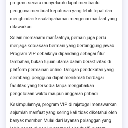
program secara menyeluruh dapat membantu
pengguna membuat keputusan yang lebih tepat dan
menghindari kesalahpahaman mengenai manfaat yang
ditawarkan.
Selain memahami manfaatnya, pemain juga perlu
menjaga kebiasaan bermain yang bertanggung jawab.
Program VIP sebaiknya dipandang sebagai fitur
tambahan, bukan tujuan utama dalam beraktivitas di
platform permainan online. Dengan pendekatan yang
seimbang, pengguna dapat menikmati berbagai
fasilitas yang tersedia tanpa mengabaikan
pengelolaan waktu maupun anggaran pribadi.
Kesimpulannya, program VIP di rajatogel menawarkan
sejumlah manfaat yang sering kali tidak diketahui oleh
banyak member. Mulai dari layanan pelanggan yang