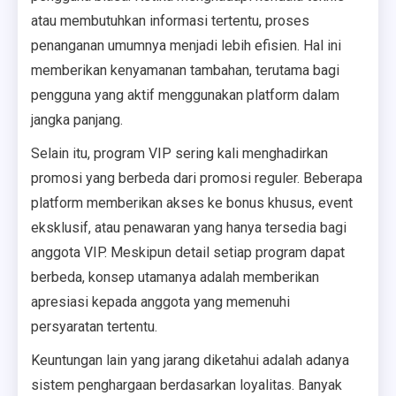
atau membutuhkan informasi tertentu, proses
penanganan umumnya menjadi lebih efisien. Hal ini
memberikan kenyamanan tambahan, terutama bagi
pengguna yang aktif menggunakan platform dalam
jangka panjang.
Selain itu, program VIP sering kali menghadirkan
promosi yang berbeda dari promosi reguler. Beberapa
platform memberikan akses ke bonus khusus, event
eksklusif, atau penawaran yang hanya tersedia bagi
anggota VIP. Meskipun detail setiap program dapat
berbeda, konsep utamanya adalah memberikan
apresiasi kepada anggota yang memenuhi
persyaratan tertentu.
Keuntungan lain yang jarang diketahui adalah adanya
sistem penghargaan berdasarkan loyalitas. Banyak