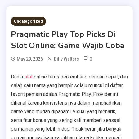
4 MINS READ
Uncategorized
Pragmatic Play Top Picks Di
Slot Online: Game Wajib Coba
0
May 29, 2026
Billy Walters
Dunia
slot
online terus berkembang dengan cepat, dan
salah satu nama yang hampir selalu muncul di daftar
favorit pemain adalah Pragmatic Play. Provider ini
dikenal karena konsistensinya dalam menghadirkan
game yang mudah dipahami, visual yang menarik,
serta fitur bonus yang sering kali memberi sensasi
permainan yang lebih hidup. Tidak heran jika banyak
pemain menjadikannya pilihan utama ketika mencari