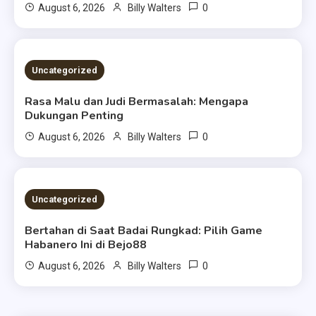
0
August 6, 2026
Billy Walters
5 MINS READ
Uncategorized
Rasa Malu dan Judi Bermasalah: Mengapa
Dukungan Penting
0
August 6, 2026
Billy Walters
4 MINS READ
Uncategorized
Bertahan di Saat Badai Rungkad: Pilih Game
Habanero Ini di Bejo88
0
August 6, 2026
Billy Walters