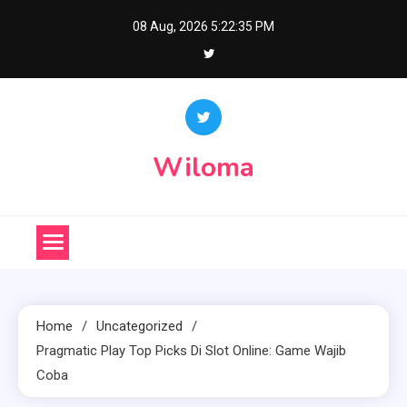
Skip
08 Aug, 2026
5:22:35 PM
to
content
Wiloma
Home
Uncategorized
Pragmatic Play Top Picks Di Slot Online: Game Wajib
Coba