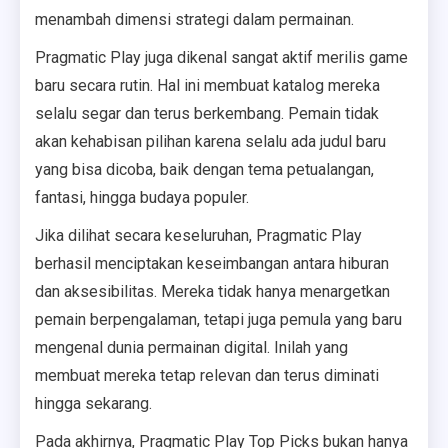
menambah dimensi strategi dalam permainan.
Pragmatic Play juga dikenal sangat aktif merilis game
baru secara rutin. Hal ini membuat katalog mereka
selalu segar dan terus berkembang. Pemain tidak
akan kehabisan pilihan karena selalu ada judul baru
yang bisa dicoba, baik dengan tema petualangan,
fantasi, hingga budaya populer.
Jika dilihat secara keseluruhan, Pragmatic Play
berhasil menciptakan keseimbangan antara hiburan
dan aksesibilitas. Mereka tidak hanya menargetkan
pemain berpengalaman, tetapi juga pemula yang baru
mengenal dunia permainan digital. Inilah yang
membuat mereka tetap relevan dan terus diminati
hingga sekarang.
Pada akhirnya, Pragmatic Play Top Picks bukan hanya