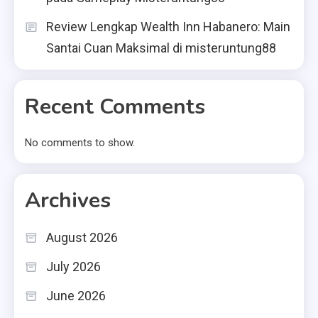
Review Lengkap Wealth Inn Habanero: Main
Santai Cuan Maksimal di misteruntung88
Recent Comments
No comments to show.
Archives
August 2026
July 2026
June 2026