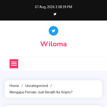
Skip
07 Aug, 2026
3:38:39 PM
to
content
Wiloma
Home
Uncategorized
Mengapa Pemain Judi Beralih Ke Kripto?