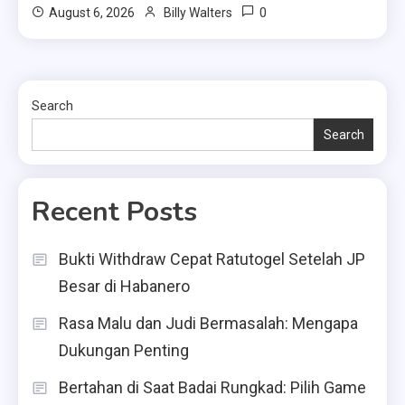
0
August 6, 2026
Billy Walters
Search
Search
Recent Posts
Bukti Withdraw Cepat Ratutogel Setelah JP
Besar di Habanero
Rasa Malu dan Judi Bermasalah: Mengapa
Dukungan Penting
Bertahan di Saat Badai Rungkad: Pilih Game