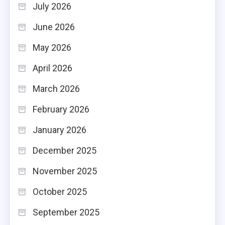
July 2026
June 2026
May 2026
April 2026
March 2026
February 2026
January 2026
December 2025
November 2025
October 2025
September 2025