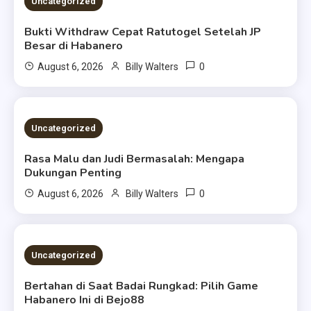
4 MINS READ
Uncategorized
Bukti Withdraw Cepat Ratutogel Setelah JP
Besar di Habanero
0
August 6, 2026
Billy Walters
5 MINS READ
Uncategorized
Rasa Malu dan Judi Bermasalah: Mengapa
Dukungan Penting
0
August 6, 2026
Billy Walters
4 MINS READ
Uncategorized
Bertahan di Saat Badai Rungkad: Pilih Game
Habanero Ini di Bejo88