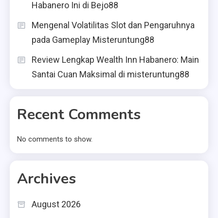
Habanero Ini di Bejo88
Mengenal Volatilitas Slot dan Pengaruhnya
pada Gameplay Misteruntung88
Review Lengkap Wealth Inn Habanero: Main
Santai Cuan Maksimal di misteruntung88
Recent Comments
No comments to show.
Archives
August 2026