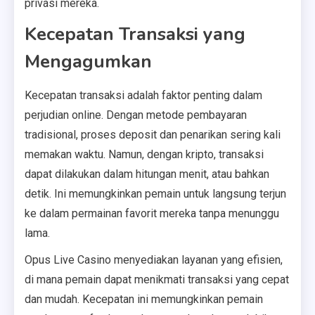
privasi mereka.
Kecepatan Transaksi yang
Mengagumkan
Kecepatan transaksi adalah faktor penting dalam
perjudian online. Dengan metode pembayaran
tradisional, proses deposit dan penarikan sering kali
memakan waktu. Namun, dengan kripto, transaksi
dapat dilakukan dalam hitungan menit, atau bahkan
detik. Ini memungkinkan pemain untuk langsung terjun
ke dalam permainan favorit mereka tanpa menunggu
lama.
Opus Live Casino menyediakan layanan yang efisien,
di mana pemain dapat menikmati transaksi yang cepat
dan mudah. Kecepatan ini memungkinkan pemain