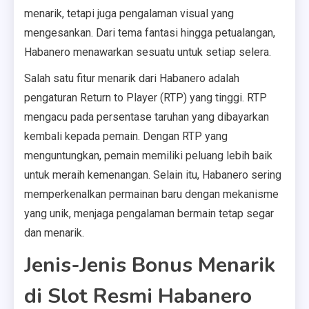
menarik, tetapi juga pengalaman visual yang
mengesankan. Dari tema fantasi hingga petualangan,
Habanero menawarkan sesuatu untuk setiap selera.
Salah satu fitur menarik dari Habanero adalah
pengaturan Return to Player (RTP) yang tinggi. RTP
mengacu pada persentase taruhan yang dibayarkan
kembali kepada pemain. Dengan RTP yang
menguntungkan, pemain memiliki peluang lebih baik
untuk meraih kemenangan. Selain itu, Habanero sering
memperkenalkan permainan baru dengan mekanisme
yang unik, menjaga pengalaman bermain tetap segar
dan menarik.
Jenis-Jenis Bonus Menarik
di Slot Resmi Habanero