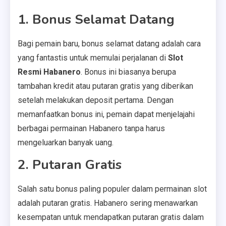
1. Bonus Selamat Datang
Bagi pemain baru, bonus selamat datang adalah cara
yang fantastis untuk memulai perjalanan di
Slot
Resmi Habanero
. Bonus ini biasanya berupa
tambahan kredit atau putaran gratis yang diberikan
setelah melakukan deposit pertama. Dengan
memanfaatkan bonus ini, pemain dapat menjelajahi
berbagai permainan Habanero tanpa harus
mengeluarkan banyak uang.
2. Putaran Gratis
Salah satu bonus paling populer dalam permainan slot
adalah putaran gratis. Habanero sering menawarkan
kesempatan untuk mendapatkan putaran gratis dalam