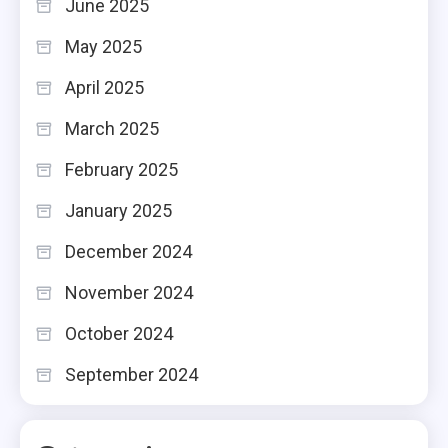
June 2025
May 2025
April 2025
March 2025
February 2025
January 2025
December 2024
November 2024
October 2024
September 2024