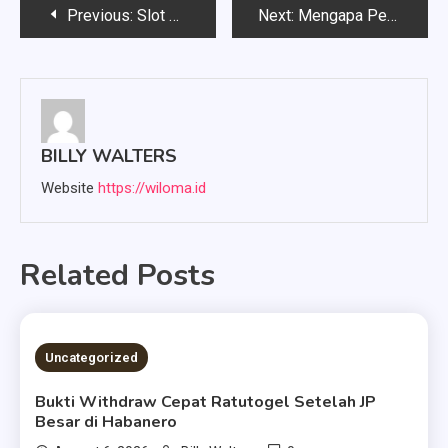
Post
Previous:
Slot Online Togel: Temukan Permainan Favorit Anda
Next:
Mengapa Pemain Judi Beralih ke Kripto?
navigation
BILLY WALTERS
Website
https://wiloma.id
Related Posts
4 MINS READ
Uncategorized
Bukti Withdraw Cepat Ratutogel Setelah JP
Besar di Habanero