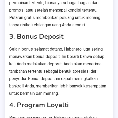
permainan tertentu, biasanya sebagai bagian dari
promosi atau setelah mencapai kondisi tertentu.
Putaran gratis memberikan peluang untuk menang
tanpa risiko kehilangan uang Anda sendiri.
3. Bonus Deposit
Selain bonus selamat datang, Habanero juga sering
menawarkan bonus deposit. Ini berarti bahwa setiap
kali Anda melakukan deposit, Anda akan menerima
tambahan tertentu sebagai bentuk apresiasi dari
penyedia. Bonus deposit ini dapat meningkatkan
bankroll Anda, memberikan lebih banyak kesempatan
untuk bermain dan menang.
4. Program Loyalti
Bagi pemain yang setia, Habanero menyediakan