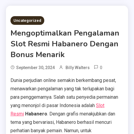
4 MINS READ
Uncategorized
Mengoptimalkan Pengalaman
Slot Resmi Habanero Dengan
Bonus Menarik
0
September 30, 2024
Billy Walters
Dunia perjudian online semakin berkembang pesat,
menawarkan pengalaman yang tak terlupakan bagi
para penggemarnya. Salah satu penyedia permainan
yang menonjol di pasar Indonesia adalah
Slot
Resmi
Habanero
. Dengan grafis menakjubkan dan
tema yang bervariasi, Habanero berhasil mencuri
perhatian banyak pemain. Namun, untuk