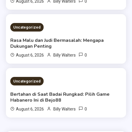
0
August 6, 2026
Billy Walters
5 MINS READ
Uncategorized
Rasa Malu dan Judi Bermasalah: Mengapa
Dukungan Penting
0
August 6, 2026
Billy Walters
4 MINS READ
Uncategorized
Bertahan di Saat Badai Rungkad: Pilih Game
Habanero Ini di Bejo88
0
August 6, 2026
Billy Walters